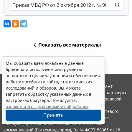
Показать все материалы
Мы обрабатываем локальные данные
браузера и используем инструменты
аналитики в целях улучшения и обеспечения
работоспособности сайта, статистических
© ООО "НПП "ГАРАНТ-СЕРВИС", 2026. Система ГАРАНТ
исследований и обзоров. Вы можете
выпускается с 1990 года. Компания "Гарант" и ее партнеры
запретить обработку указанных данных в
являются участниками Российской ассоциации правовой
настройках браузера. Пожалуйста,
информации ГАРАНТ.
ознакомьтесь с условиями их обработки
.
Портал ГАРАНТ.РУ зарегистрирован в качестве сетевого
Принять
издания Федеральной службой по надзору в сфере
связи,информационных технологий и массовых
коммуникаций (Роскомнадзором), Эл № ФС77-58365 от 18