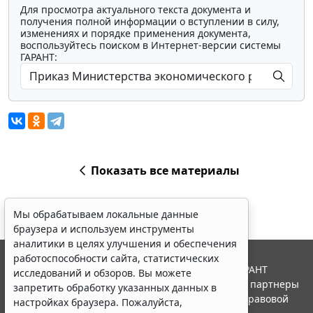
Для просмотра актуального текста документа и
получения полной информации о вступлении в силу,
изменениях и порядке применения документа,
воспользуйтесь поиском в Интернет-версии системы
ГАРАНТ:
Показать все материалы
Мы обрабатываем локальные данные
браузера и используем инструменты
аналитики в целях улучшения и обеспечения
работоспособности сайта, статистических
© ООО "НПП "ГАРАНТ-СЕРВИС", 2026. Система ГАРАНТ
исследований и обзоров. Вы можете
выпускается с 1990 года. Компания "Гарант" и ее партнеры
запретить обработку указанных данных в
являются участниками Российской ассоциации правовой
настройках браузера. Пожалуйста,