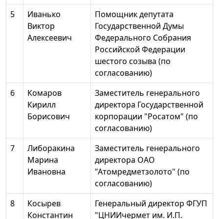
5
Иванько
Помощник депутата
Виктор
Государственной Думы
Алексеевич
Федерального Собрания
Российской Федерации
шестого созыва (по
согласованию)
6
Комаров
Заместитель генерального
Кирилл
директора Государственной
Борисович
корпорации "Росатом" (по
согласованию)
7
Либоракина
Заместитель генерального
Марина
директора ОАО
Ивановна
"Атомредметзолото" (по
согласованию)
8
Косырев
Генеральный директор ФГУП
Константин
"ЦНИИчермет им. И.П.