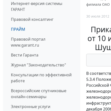
Интернет-версия системы
филиала ОАО 
ГАРАНТ
30 июля 2012
Правовой консалтинг
Прик
ПРАЙМ
от 10
Правовой портал
Шуш
www.garant.ru
Вести Гаранта
Журнал "Законодательство"
В соответст
Консультации по эффективной
5.3.4 Полож
работе
Российской 
Всероссийские спутниковые
железнодоро
онлайн-семинары
железнодоро
инфраструкт
Электронные услуги
декабря 200