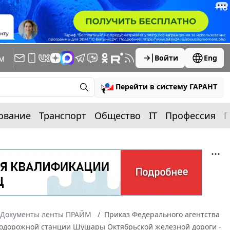
м
Войти
Eng
Перейти в систему ГАРАНТ
ование
Транспорт
Общество
IT
Профессия
П
Документы ленты ПРАЙМ
Приказ Федерального агентства
знодорожной станции Шушары Октябрьской железной дороги -