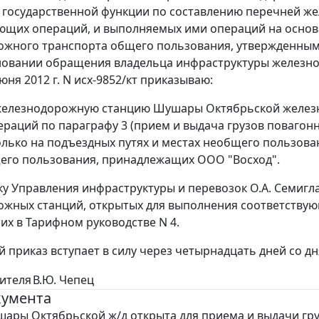
государственной функции по составлению перечней же
ющих операций, и выполняемых ими операций на основ
жного транспорта общего пользования, утвержденным п
сновании обращения владельца инфраструктуры железн
юня 2012 г. N исх-9852/кт приказываю:
железнодорожную станцию Шушары Октябрьской железн
ераций по параграфу 3 (прием и выдача грузов поваго
олько на подъездных путях и местах необщего пользова
его пользования, принадлежащих ООО "Восход".
ку Управления инфраструктуры и перевозок О.А. Семигл
жных станций, открытых для выполнения соответствую
их в Тарифном руководстве N 4.
й приказ вступает в силу через четырнадцать дней со дн
дителя
В.Ю. Чепец
кумента
ары Октябрьской ж/д открыта для приема и выдачи гр