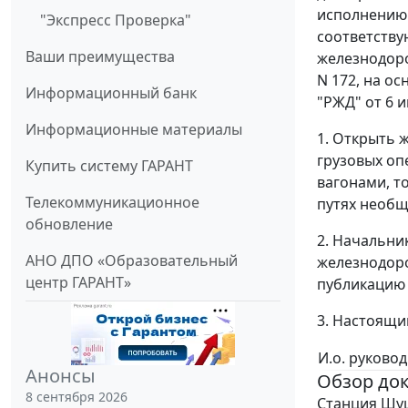
исполнению 
"Экспресс Проверка"
соответству
Ваши преимущества
железнодоро
N 172, на о
Информационный банк
"РЖД" от 6 и
Информационные материалы
1. Открыть 
грузовых оп
Купить систему ГАРАНТ
вагонами, т
Телекоммуникационное
путях необщ
обновление
2. Начальни
АНО ДПО «Образовательный
железнодоро
центр ГАРАНТ»
публикацию 
3. Настоящи
И.о. руково
Анонсы
Обзор до
8 сентября 2026
Станция Шуш