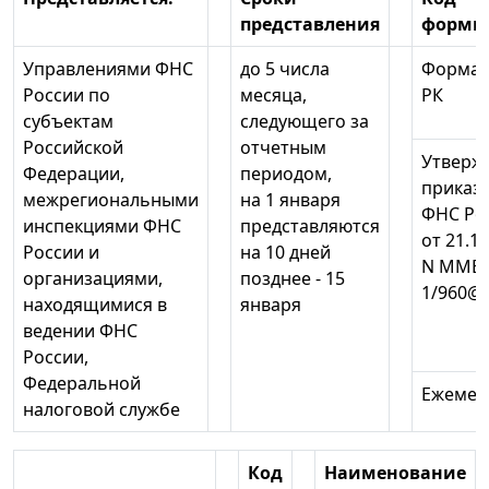
представления
формы
Управлениями ФНС
до 5 числа
Форма N
России по
месяца,
РК
субъектам
следующего за
Российской
отчетным
Утверж
Федерации,
периодом,
приказ
межрегиональными
на 1 января
ФНС Ро
инспекциями ФНС
представляются
от 21.1
России и
на 10 дней
N ММВ-
организациями,
позднее - 15
1/960@
находящимися в
января
ведении ФНС
России,
Федеральной
Ежемес
налоговой службе
Код
Наименование