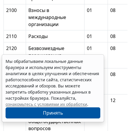
2100
Взносы в
01
08
международные
организации
2110
Расходы
01
08
2120
Безвозмездные
01
08
перечисления
Мы обрабатываем локальные данные
бюджетам
браузера и используем инструменты
аналитики в целях улучшения и обеспечения
2130
Перечисления
01
08
работоспособности сайта, статистических
международным
исследований и обзоров. Вы можете
организациям
запретить обработку указанных данных в
настройках браузера. Пожалуйста,
2140
Прикладные научные
01
12
ознакомьтесь с условиями их обработки
.
исследования в
Принять
области
общегосударственных
вопросов