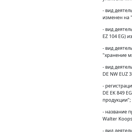
- вид деяте
изменен на 
- вид деяте
EZ 104 EG) 
- вид деяте
"хранение м
- вид деятел
DE NW EUZ 3
- регистрац
DE EK 849 E
продукции";
- название п
Walter Koops
- вид деяте