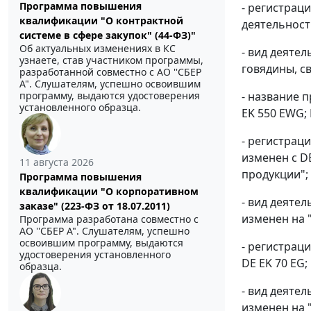
Программа повышения
- регистрац
квалификации "О контрактной
деятельност
системе в сфере закупок" (44-ФЗ)"
Об актуальных изменениях в КС
- вид деяте
узнаете, став участником программы,
говядины, с
разработанной совместно с АО ''СБЕР
А". Слушателям, успешно освоившим
- название 
программу, выдаются удостоверения
установленного образца.
EK 550 EWG;
- регистрац
изменен с D
11 августа 2026
продукции";
Программа повышения
квалификации "О корпоративном
- вид деяте
заказе" (223-ФЗ от 18.07.2011)
изменен на 
Программа разработана совместно с
АО ''СБЕР А". Слушателям, успешно
освоившим программу, выдаются
- регистрац
удостоверения установленного
DE EK 70 EG
образца.
- вид деяте
изменен на 