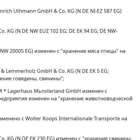
nrich Uthmann GmbH & Co. KG (N DE NI-EZ 587 EG)
 KG (N DE NW EUZ 102 EG; DE EK 94 EG; DE NW-
 NW 20005 EG) изменен с "хранение мяса птицы" на
n & Lemmerholz GmbH & Co. KG (N DE EK 5 EG;
нение говядины, свинины";
 * Lagerhaus Mьnsterland GmbH изменен с
 предприятия изменен на "хранение животноводческой
менено с Wolter Koops Internationale Transporte на
 KG (N DE EK 230 EG) изменен с "хранение свинины,