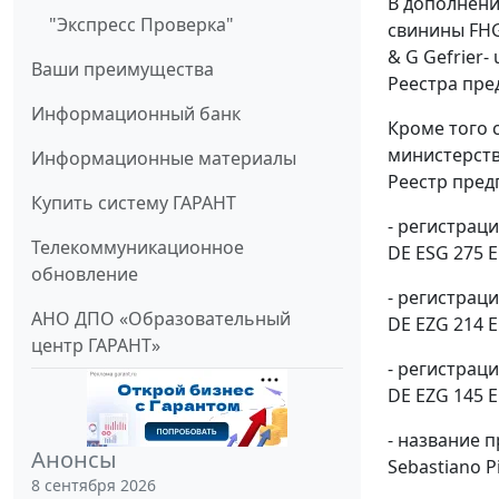
В дополнени
"Экспресс Проверка"
свинины FHG 
& G Gefrier
Ваши преимущества
Реестра пре
Информационный банк
Кроме того 
министерств
Информационные материалы
Реестр пред
Купить систему ГАРАНТ
- регистрац
Телекоммуникационное
DE ESG 275 E
обновление
- регистрац
АНО ДПО «Образовательный
DE EZG 214 E
центр ГАРАНТ»
- регистрац
DE EZG 145 E
- название 
Анонсы
Sebastiano P
8 сентября 2026