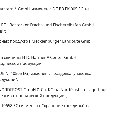
rstern * GmbH изменен с DE BB EK 005 EG на
RFH Rostocker Fracht- und Fischereihafen GmbH
и";
сных продуктов Mecklenburger Landpute GmbH
 и свинины HTC Harmer * Center GmbH
оводческой продукции";
DE NI 10565 EG) изменен с "разделка, упаковка,
одукции";
NORDFROST GmbH & Co. KG на Nordfrost - u. Lagerhaus
ие животноводческой продукции";
10658 EG) изменен с "хранение говядины" на