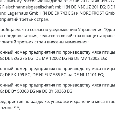
е к письму Россельхознадзора от 20.06.2012 N ФС-ЕН-7
Fleischhandelsgesellschaft mbH (N DE NI-EUZ 201 EG; DE
- und Lagerhaus GmbH (N DE EK 743 EG) и NORDFROST GmbH
дприятий третьих стран.
сообщаем, что согласно уведомлению Управления "Здо
а продовольствия, сельского хозяйства и защиты прав
приятий третьих стран внесены изменения:
ионный номер предприятия по производству мяса птицы F
G; DE EZG 275 EG; DE MV 12002 EG на DE MV 12002 EG;
ионный номер предприятия по производству мяса птицы 
G; DE EK 199 EG; DE NI EUZ 585 EG на DE NI 11101 EG;
ионный номер предприятия по производству мяса птицы
G; DE BY 50363 EG на DE BY 50363 EG;
предприятия по разделке, упаковке и хранению мяса птиц
inzone * *;