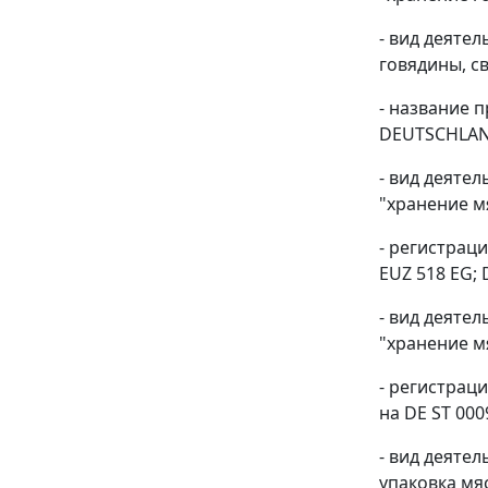
- вид деяте
говядины, с
- название 
DEUTSCHLAND
- вид деяте
"хранение м
- регистрац
EUZ 518 EG; 
- вид деяте
"хранение м
- регистрац
на DE ST 000
- вид деяте
упаковка мя