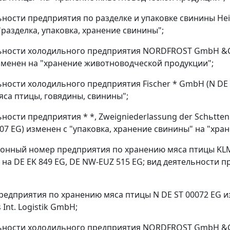
льности предприятия по разделке и упаковке свинины Hei
"разделка, упаковка, хранение свинины";
льности холодильного предприятия NORDFROST GmbH &Co.
изменен на "хранение животноводческой продукции";
льности холодильного предприятия Fischer * GmbH (N DE
яса птицы, говядины, свинины";
ьности предприятия * *, Zweigniederlassung der Schьtte
07 EG) изменен с "упаковка, хранение свинины" на "хра
ионный номер предприятия по хранению мяса птицы KLM
G на DE EK 849 EG, DE NW-EUZ 515 EG; вид деятельности
редприятия по хранению мяса птицы N DE ST 00072 EG из
 Int. Logistik GmbH;
льности холодильного предприятия NORDFROST GmbH &Co.