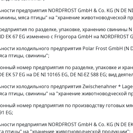
льности предприятия NORDFROST GmbH & Co. KG (N DE NI 
винины, мяса птицы" на "хранение животноводческой пр
предприятия по разделке, упаковке, хранению свинины N
 EK 67 EG изменено с Frigoropa GmbH на NORDFROST G
льности холодильного предприятия Polar Frost GmbH (N D
яса птицы, свинины";
ионный номер предприятия по разделке, упаковке и хра
DE EK 57 EG на DE NI 10165 EG, DE NI-EZ 588 EG; вид де
льности холодильного предприятия Zwischenahner * Lage
яса птицы, свинины" на "хранение животноводческой п
ионный номер предприятия по производству готовых мя
91 EG;
льности предприятия NORDFROST GmbH & Co. KG (N DE EK 1
са птицы" на "хранение животноводческой продукции";