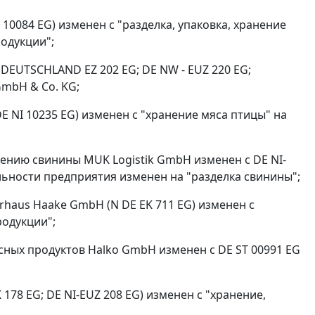
10084 EG) изменен с "разделка, упаковка, хранение
одукции";
 DEUTSCHLAND EZ 202 EG; DE NW - EUZ 220 EG;
mbH & Co. KG;
E NI 10235 EG) изменен с "хранение мяса птицы" на
нению свинины MUK Logistik GmbH изменен с DE NI-
ятельности предприятия изменен на "разделка свинины";
rhaus Haake GmbH (N DE EK 711 EG) изменен с
родукции";
сных продуктов Halko GmbH изменен с DE ST 00991 EG
78 EG; DE NI-EUZ 208 EG) изменен с "хранение,