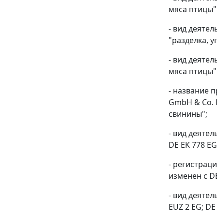
мяса птицы"
- вид деяте
"разделка, 
- вид деяте
мяса птицы"
- название 
GmbH & Co. 
свинины";
- вид деяте
DE EK 778 E
- регистрац
изменен с DE
- вид деяте
EUZ 2 EG; D