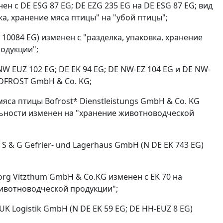
с DE ESG 87 EG; DE EZG 235 EG на DE ESG 87 EG; вид
а, хранение мяса птицы" на "убой птицы";
10084 EG) изменен с "разделка, упаковка, хранение
одукции";
W EUZ 102 EG; DE EK 94 EG; DE NW-EZ 104 EG и DE NW-
DFROST GmbH & Co. KG;
са птицы Bofrost* Dienstleistungs GmbH & Co. KG
тельности изменен на "хранение животноводческой
 & G Gefrier- und Lagerhaus GmbH (N DE EK 743 EG)
rg Vitzthum GmbH & Co.KG изменен с EK 70 на
животноводческой продукции";
 Logistik GmbH (N DE EK 59 EG; DE HH-EUZ 8 EG)