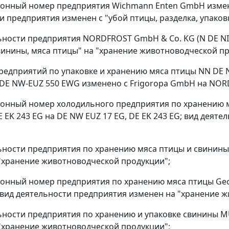
ионный номер предприятия Wichmann Enten GmbH изменен 
и предприятия изменен с "убой птицы, разделка, упаковк
льности предприятия NORDFROST GmbH & Co. KG (N DE NI 
винины, мяса птицы" на "хранение животноводческой пр
предприятий по упаковке и хранению мяса птицы NN DE N
 DE NW-EUZ 550 EWG изменено с Frigoropa GmbH на NOR
ионный номер холодильного предприятия по хранению мя
E EK 243 EG на DE NW EUZ 17 EG, DE EK 243 EG; вид дея
льности предприятия по хранению мяса птицы и свинины S
"хранение животноводческой продукции";
ионный номер предприятия по хранению мяса птицы Geo
; вид деятельности предприятия изменен на "хранение 
льности предприятия по хранению и упаковке свинины MUK
"хранение животноводческой продукции";