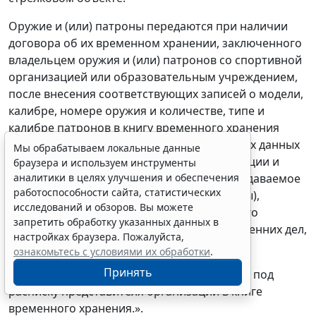
Оружие и (или) патроны передаются при наличии
договора об их временном хранении, заключенного
владельцем оружия и (или) патронов со спортивной
организацией или образовательным учреждением,
после внесения соответствующих записей о модели,
калибре, номере оружия и количестве, типе и
калибре патронов в книгу временного хранения
оружия и патронов с указанием паспортных данных
Мы обрабатываем локальные данные
представителя соответствующей организации и
браузера и используем инструменты
аналитики в целях улучшения и обеспечения
реквизитов разрешения, имеющегося на сдаваемое
работоспособности сайта, статистических
для временного хранения оружие (патроны),
исследований и обзоров. Вы можете
включая серию, номер, дату выдачи данного
запретить обработку указанных данных в
разрешения и наименование органа внутренних дел,
настройках браузера. Пожалуйста,
его выдавшего.
ознакомьтесь с условиями их обработки
.
Принять
Выдача оружия (патронов) осуществляется под
расписку представителя организации в книге
временного хранения.».