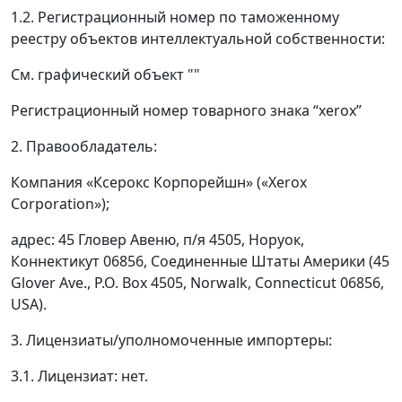
1.2. Регистрационный номер по таможенному
реестру объектов интеллектуальной собственности:
См. графический объект ""
Регистрационный номер товарного знака “xerox”
2. Правообладатель:
Компания «Ксерокс Корпорейшн» («Хеrох
Соrроration»);
адрес: 45 Гловер Авеню, п/я 4505, Норуок,
Коннектикут 06856, Соединенные Штаты Америки (45
Glovеr Аvе., Р.О. Вох 4505, Norwalk, Соnnecticut 06856,
USA).
3. Лицензиаты/уполномоченные импортеры:
3.1. Лицензиат: нет.