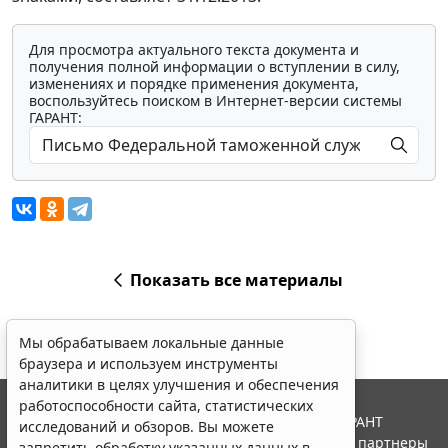
Для просмотра актуального текста документа и
получения полной информации о вступлении в силу,
изменениях и порядке применения документа,
воспользуйтесь поиском в Интернет-версии системы
ГАРАНТ:
Показать все материалы
Мы обрабатываем локальные данные
браузера и используем инструменты
аналитики в целях улучшения и обеспечения
работоспособности сайта, статистических
© ООО "НПП "ГАРАНТ-СЕРВИС", 2026. Система ГАРАНТ
исследований и обзоров. Вы можете
выпускается с 1990 года. Компания "Гарант" и ее партнеры
запретить обработку указанных данных в