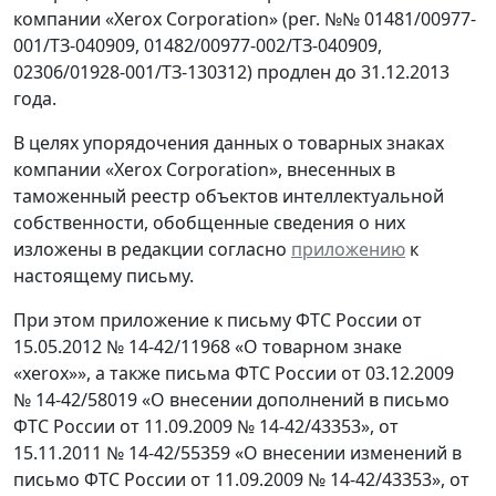
компании «Хеrох Соrроrаtion» (рег. №№ 01481/00977-
001/ТЗ-040909, 01482/00977-002/ТЗ-040909,
02306/01928-001/ТЗ-130312) продлен до 31.12.2013
года.
В целях упорядочения данных о товарных знаках
компании «Хеrох Соrporation», внесенных в
таможенный реестр объектов интеллектуальной
собственности, обобщенные сведения о них
изложены в редакции согласно
приложению
к
настоящему письму.
При этом приложение к письму ФТС России от
15.05.2012 № 14-42/11968 «О товарном знаке
«хеrох»», а также письма ФТС России от 03.12.2009
№ 14-42/58019 «О внесении дополнений в письмо
ФТС России от 11.09.2009 № 14-42/43353», от
15.11.2011 № 14-42/55359 «О внесении изменений в
письмо ФТС России от 11.09.2009 № 14-42/43353», от