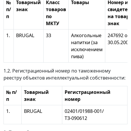
№
Товарный
Класс
Товары
Номер и 
п/
знак
товаров
свидетел
п
по
на това
МКТУ
знак
1.
BRUGAL
33
Алкогольные
247692 от
напитки (за
30.05.2003
исключением
пива)
1.2. Регистрационный номер по таможенному
реестру объектов интеллектуальной собственности:
№ п/
Товарный
Регистрационный
п
знак
номер
1.
BRUGAL
02401/01988-001/
ТЗ-090612