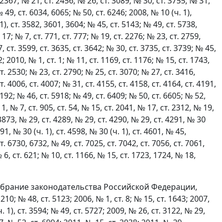
 2367; № 21, ст. 2456; № 26, ст. 3089; № 30, ст. 3755; № 31,
 49, ст. 6034, 6065; № 50, ст. 6246; 2008, № 10 (ч. 1),
 1), ст. 3582, 3601, 3604; № 45, ст. 5143; № 49, ст. 5738,
. 17; № 7, ст. 771, ст. 777; № 19, ст. 2276; № 23, ст. 2759,
7, ст. 3599, ст. 3635, ст. 3642; № 30, ст. 3735, ст. 3739; № 45,
2; 2010, № 1, ст. 1; № 11, ст. 1169, ст. 1176; № 15, ст. 1743,
ст. 2530; № 23, ст. 2790; № 25, ст. 3070; № 27, ст. 3416,
т. 4006, ст. 4007; № 31, ст. 4155, ст. 4158, ст. 4164, ст. 4191,
 5192; № 46, ст. 5918; № 49, ст. 6409; № 50, ст. 6605; № 52,
№ 1, № 7, ст. 905, ст. 54, № 15, ст. 2041, № 17, ст. 2312, № 19,
 3873, № 29, ст. 4289, № 29, ст. 4290, № 29, ст. 4291, № 30
4591, № 30 (ч. 1), ст. 4598, № 30 (ч. 1), ст. 4601, № 45,
т. 6730, 6732, № 49, ст. 7025, ст. 7042, ст. 7056, ст. 7061,
№ 6, ст. 621; № 10, ст. 1166, № 15, ст. 1723, 1724, № 18,
брание законодательства Российской Федерации,
210; № 48, ст. 5123; 2006, № 1, ст. 8; № 15, ст. 1643; 2007,
. 1), ст. 3594; № 49, ст. 5727; 2009, № 26, ст. 3122, № 29,