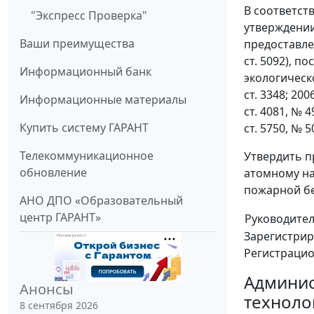
В соответст
"Экспресс Проверка"
утверждении
Ваши преимущества
предоставлен
ст. 5092), 
Информационный банк
экологическ
ст. 3348; 2006
Информационные материалы
ст. 4081, № 49
Купить систему ГАРАНТ
ст. 5750, № 5
Телекоммуникационное
Утвердить п
обновление
атомному на
пожарной бе
АНО ДПО «Образовательный
центр ГАРАНТ»
Руководите
Зарегистрир
Регистраци
Админис
Анонсы
техноло
8 сентября 2026