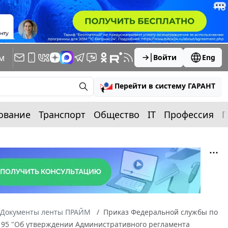
м
Войти
Eng
Перейти в систему ГАРАНТ
ование
Транспорт
Общество
IT
Профессия
П
Документы ленты ПРАЙМ
Приказ Федеральной службы по
№ 195 "Об утверждении Административного регламента