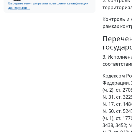
2. Контроль
Выберите тему программы повышения квалификации
территориал
для юристов ...
Контроль и 
рамках конт
Перечен
государ
3. Исполнен
соответствии
Кодексом Ро
Федерации, 200
(ч. 2), ст. 27
№ 31, ст. 3229
№ 17, ст. 1484
№ 50, ст. 5247
(ч. 1), ст. 17
3438, 3452; № 