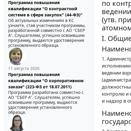
по конт
Программа повышения
квалификации "О контрактной
ведении
системе в сфере закупок" (44-ФЗ)"
(утв. п
Об актуальных изменениях в КС
узнаете, став участником программы,
атомному
разработанной совместно с АО ''СБЕР
А". Слушателям, успешно освоившим
I. Общи
программу, выдаются удостоверения
установленного образца.
Наимено
1. Админист
исполнению 
11 августа 2026
ведении взр
Программа повышения
(администра
квалификации "О корпоративном
должностным
заказе" (223-ФЗ от 18.07.2011)
Программа разработана совместно с
контролю и 
АО ''СБЕР А". Слушателям, успешно
и надзор в 
освоившим программу, выдаются
удостоверения установленного
Наимено
образца.
государ