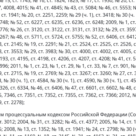
№ 15, ст. 1743; № 16, ст. 1824, 1825; № 17, ст. 1930; № 20, ст.
, 4008, 4015; № 41, ст. 4845; № 43, ст. 5084; № 46, ст. 5553; №
 ст. 1941; № 20, ст. 2251, 2259; № 29 (ч. 1), ст. 3418; № 30 (ч.
5748; № 52, ст. 6227, ст. 6235, ст. 6236, ст. 6248; 2009, № 1, ст
2776; № 26, ст. 3120, ст. 3122, ст. 3131, ст. 3132; № 29, ст. 359
5267; № 48, ст. 5711, ст. 5724, ст. 5755; № 52, ст. 6406, ст. 641
, ст. 2145; № 19, ст. 2291; № 21, ст. 2524, ст. 2525, ст. 2526, 
, ст. 3553; № 29, ст. 3983; № 30, ст. 4000, ст. 4002, ст. 4005, с
4193, ст. 4195, ст. 4198, ст. 4206, ст. 4207, ст. 4208; № 41, ст.
6996; 2011, № 1, ст. 23, № 1, ст. 29, № 1, ст. 33, № 7, ст. 901, 
, ст. 2715, № 19, ст. 2769; № 23, ст. 3267; ст. 3260; № 27, ст.
73, № 30 (ч. 1), ст. 4584, № 30 (ч. 1), ст. 4590, № 30 (ч. 1), ст. 
6326, ст. 6334, № 46, ст. 6406, № 47, ст. 6601, ст. 6602, № 48, с
, 7346, ст. 7351, ст. 7352, ст. 7355, ст. 7362, ст. 7366; 2012, 
, ст. 2278);
 процессуальным кодексом Российской Федерации (Со
. 3012; 2004, № 31, ст. 3282; № 45, ст. 4377; 2005, № 14, ст. 1
; 2008, № 13, ст. 1352; № 18, ст. 1941; № 24, ст. 2798; № 30 (ч