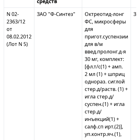
средств
N 02-
ЗАО "Ф-Синтез"
Октреотид-лонг
ЗА
2363/12
ФС, микросферы
от
для
08.02.2012
пригот.суспензии
(Лот N 5)
для в/м
введ.пролонг.д-я
30 мг, комплект:
[фл.т/с(1) + амп.
2 мл (1) + шприц
однораз. сиглой
стер.д/раств. (1) +
игла стер.д/
суспен.(1) + игла
стер.д/
инъекций(1) +
салф.сп ирт.(2)],
уп.контр.яч.(1),