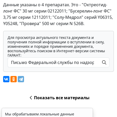
Данные указаны о 4 препаратах. Это - "Октреотид-
лонг ФС" 30 мг серии 02122011; "Бусерелин-лонг ФС"
3,75 мг серии 12112011; "Солу-Медрол" серий Y06315,
Y05248, "Провера" 500 мг серии N 526B.
Для просмотра актуального текста документа и
получения полной информации о вступлении в силу,
изменениях и порядке применения документа,
воспользуйтесь поиском в Интернет-версии системы
ГАРАНТ:
Мы обрабатываем локальные данные
браузера и используем инструменты
аналитики в целях улучшения и обеспечения
работоспособности сайта, статистических
исследований и обзоров. Вы можете
Показать все материалы
запретить обработку указанных данных в
настройках браузера. Пожалуйста,
ознакомьтесь с условиями их обработки
.