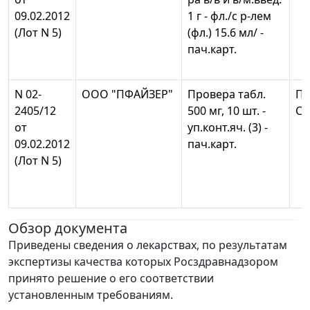
09.02.2012
1 г - фл./с р-лем
(Лот N 5)
(фл.) 15.6 мл/ -
пач.карт.
N 02-
ООО "ПФАЙЗЕР"
Провера табл.
Пф
2405/12
500 мг, 10 шт. -
С.
от
уп.конт.яч. (3) -
09.02.2012
пач.карт.
(Лот N 5)
Обзор документа
Приведены сведения о лекарствах, по результатам
экспертизы качества которых Росздравнадзором
принято решение о его соответствии
установленным требованиям.