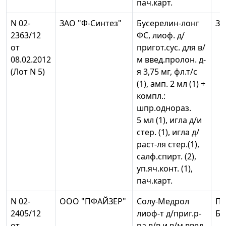
пач.карт.
N 02-
ЗАО "Ф-Синтез"
Бусерелин-лонг
ЗА
2363/12
ФС, лиоф. д/
от
пригот.сус. для в/
08.02.2012
м введ.пролон. д-
(Лот N 5)
я 3,75 мг, фл.т/с
(1), амп. 2 мл (1) +
компл.:
шпр.однораз.
5 мл (1), игла д/и
стер. (1), игла д/
раст-ля стер.(1),
салф.спирт. (2),
уп.яч.конт. (1),
пач.карт.
N 02-
ООО "ПФАЙЗЕР"
Солу-Медрол
Пф
2405/12
лиоф-т д/приг.р-
Бе
от
ра в/в и в/м.введ.