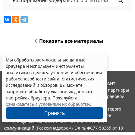
Показать все материалы
Мы обрабатываем локальные данные
браузера и используем инструменты
аналитики в целях улучшения и обеспечения
работоспособности сайта, статистических
© ООО "НПП "ГАРАНТ-СЕРВИС", 2026. Система ГАРАНТ
исследований и обзоров. Вы можете
выпускается с 1990 года. Компания "Гарант" и ее партнеры
запретить обработку указанных данных в
являются участниками Российской ассоциации правовой
настройках браузера. Пожалуйста,
информации ГАРАНТ.
ознакомьтесь с условиями их обработки
.
Портал ГАРАНТ.РУ зарегистрирован в качестве сетевого
Принять
издания Федеральной службой по надзору в сфере
связи,информационных технологий и массовых
коммуникаций (Роскомнадзором), Эл № ФС77-58365 от 18
июня 2014 года.