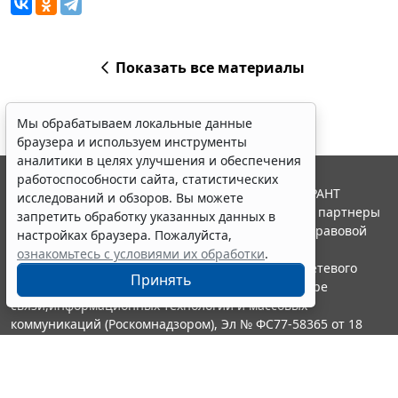
Показать все материалы
Мы обрабатываем локальные данные
браузера и используем инструменты
аналитики в целях улучшения и обеспечения
работоспособности сайта, статистических
© ООО "НПП "ГАРАНТ-СЕРВИС", 2026. Система ГАРАНТ
исследований и обзоров. Вы можете
выпускается с 1990 года. Компания "Гарант" и ее партнеры
запретить обработку указанных данных в
являются участниками Российской ассоциации правовой
настройках браузера. Пожалуйста,
информации ГАРАНТ.
ознакомьтесь с условиями их обработки
.
Портал ГАРАНТ.РУ зарегистрирован в качестве сетевого
Принять
издания Федеральной службой по надзору в сфере
связи,информационных технологий и массовых
коммуникаций (Роскомнадзором), Эл № ФС77-58365 от 18
июня 2014 года.
16+