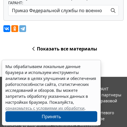
ГАРАНТ:
Показать все материалы
Мы обрабатываем локальные данные
браузера и используем инструменты
аналитики в целях улучшения и обеспечения
работоспособности сайта, статистических
© ООО "НПП "ГАРАНТ-СЕРВИС", 2026. Система ГАРАНТ
исследований и обзоров. Вы можете
выпускается с 1990 года. Компания "Гарант" и ее партнеры
запретить обработку указанных данных в
являются участниками Российской ассоциации правовой
настройках браузера. Пожалуйста,
информации ГАРАНТ.
ознакомьтесь с условиями их обработки
.
Портал ГАРАНТ.РУ зарегистрирован в качестве сетевого
Принять
издания Федеральной службой по надзору в сфере
связи,информационных технологий и массовых