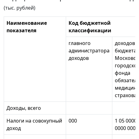
(тыс. рублей)
Наименование
Код бюджетной
показателя
классификации
главного
доходов
администратора
бюджета
доходов
Московск
городско
фонда
обязател
медицинс
страхова
Доходы, всего
Налоги на совокупный
000
1 05 0000
доход
0000 000