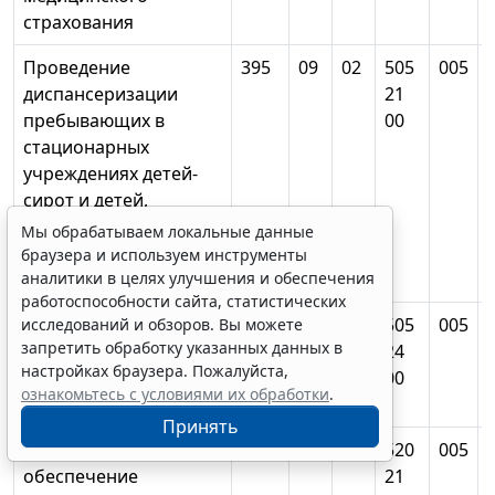
страхования
Проведение
395
09
02
505
005
диспансеризации
21
пребывающих в
00
стационарных
учреждениях детей-
сирот и детей,
находящихся в
Мы обрабатываем локальные данные
трудной жизненной
браузера и используем инструменты
аналитики в целях улучшения и обеспечения
ситуации
работоспособности сайта, статистических
Проведение
395
09
02
505
005
исследований и обзоров. Вы можете
запретить обработку указанных данных в
дополнительной
24
настройках браузера. Пожалуйста,
диспансеризации
00
ознакомьтесь с условиями их обработки
.
работающих граждан
Принять
Финансовое
395
09
02
520
005
обеспечение
21