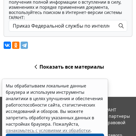
получения полной информации о вступлении в силу,
изменениях и порядке применения документа,
воспользуйтесь поиском в Интернет-версии системы
ГАРАНТ:
Показать все материалы
Мы обрабатываем локальные данные
браузера и используем инструменты
аналитики в целях улучшения и обеспечения
работоспособности сайта, статистических
© ООО "НПП "ГАРАНТ-СЕРВИС", 2026. Система ГАРАНТ
исследований и обзоров. Вы можете
выпускается с 1990 года. Компания "Гарант" и ее партнеры
запретить обработку указанных данных в
являются участниками Российской ассоциации правовой
настройках браузера. Пожалуйста,
информации ГАРАНТ.
ознакомьтесь с условиями их обработки
.
Портал ГАРАНТ.РУ зарегистрирован в качестве сетевого