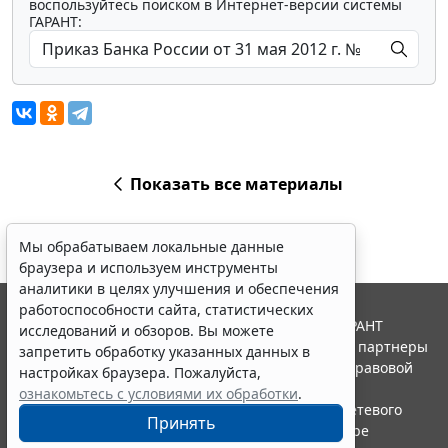
воспользуйтесь поиском в Интернет-версии системы
ГАРАНТ:
Показать все материалы
Мы обрабатываем локальные данные
браузера и используем инструменты
аналитики в целях улучшения и обеспечения
работоспособности сайта, статистических
© ООО "НПП "ГАРАНТ-СЕРВИС", 2026. Система ГАРАНТ
исследований и обзоров. Вы можете
выпускается с 1990 года. Компания "Гарант" и ее партнеры
запретить обработку указанных данных в
являются участниками Российской ассоциации правовой
настройках браузера. Пожалуйста,
информации ГАРАНТ.
ознакомьтесь с условиями их обработки
.
Портал ГАРАНТ.РУ зарегистрирован в качестве сетевого
Принять
издания Федеральной службой по надзору в сфере