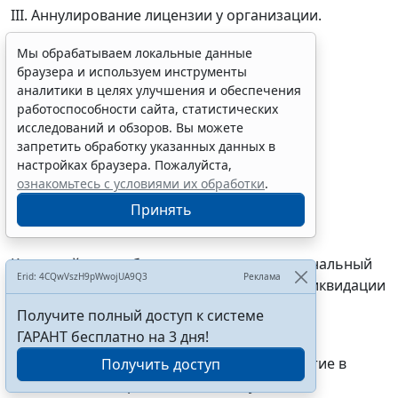
III. Аннулирование лицензии у организации.
Ответы:
Мы обрабатываем локальные данные
браузера и используем инструменты
A. Только I
аналитики в целях улучшения и обеспечения
работоспособности сайта, статистических
B. Только I, II
исследований и обзоров. Вы можете
запретить обработку указанных данных в
C. I, II, III
настройках браузера. Пожалуйста,
ознакомьтесь с условиями их обработки
.
D. Все перечисленное неверно
Принять
Код вопроса: 1.1.24
Какие действия обязан предпринять номинальный
Erid: 4CQwVszH9pWwojUA9Q3
Реклама
держатель в случае принятия решения о ликвидации
организации:
Получите полный доступ к системе
ГАРАНТ бесплатно на 3 дня!
I. Со дня принятия решения о ликвидации
прекратить открытие счетов депо и принятие в
Получить доступ
номинальное держание ценных бумаг;