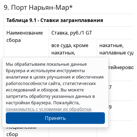
9. Порт Нарьян-Мар*
Таблица 9.1 - Ставки загранплавания
Наименование
Ставка, руб./1 GT
сбора
все суда, кроме
накатные,
накатных,
наплавные суд
наплавных,
и
Мы обрабатываем локальные данные
контейнеровозов
контейнерово
браузера и используем инструменты
и наливных
аналитики в целях улучшения и обеспечения
работоспособности сайта, статистических
Корабельный
15,10
10,57
исследований и обзоров. Вы можете
сбор
запретить обработку указанных данных в
настройках браузера. Пожалуйста,
Канальный
16,70
11,69
ознакомьтесь с условиями их обработки
.
сбор
Принять
Лоцманский
сбор