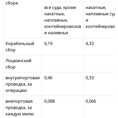
сбора
все суда, кроме
накатные,
накатных,
наплавные суд
наплавных,
и
контейнеровозов
контейнерово
и наливных
Корабельный
6,19
4,33
сбор
Лоцманский
сбор
внутрипортовая
0,46
0,33
проводка, за
операцию
внепортовая
0,088
0,066
проводка, за
каждую милю