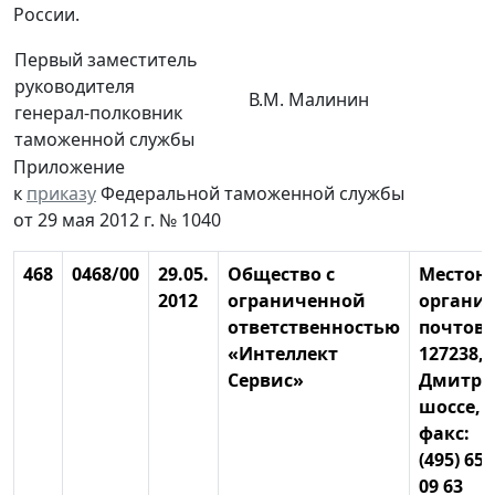
России.
Первый заместитель
руководителя
В.М. Малинин
генерал-полковник
таможенной службы
Приложение
к
приказу
Федеральной таможенной службы
от 29 мая 2012 г. № 1040
468
0468/00
29.05.
Общество с
Местон
2012
ограниченной
органи
ответственностью
почтовы
«Интеллект
127238, 
Сервис»
Дмитро
шоссе, д
факс:
(495) 651
09 63