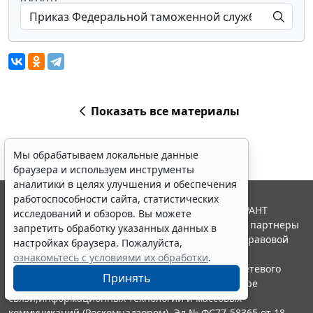
Показать все материалы
Мы обрабатываем локальные данные
браузера и используем инструменты
аналитики в целях улучшения и обеспечения
работоспособности сайта, статистических
© ООО "НПП "ГАРАНТ-СЕРВИС", 2026. Система ГАРАНТ
исследований и обзоров. Вы можете
выпускается с 1990 года. Компания "Гарант" и ее партнеры
запретить обработку указанных данных в
являются участниками Российской ассоциации правовой
настройках браузера. Пожалуйста,
информации ГАРАНТ.
ознакомьтесь с условиями их обработки
.
Портал ГАРАНТ.РУ зарегистрирован в качестве сетевого
Принять
издания Федеральной службой по надзору в сфере
связи,информационных технологий и массовых
коммуникаций (Роскомнадзором), Эл № ФС77-58365 от 18