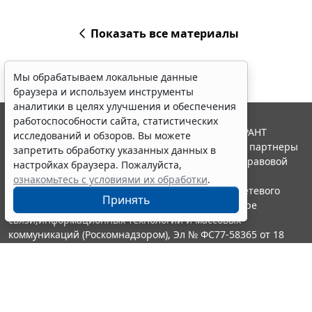
Показать все материалы
Мы обрабатываем локальные данные
браузера и используем инструменты
аналитики в целях улучшения и обеспечения
работоспособности сайта, статистических
© ООО "НПП "ГАРАНТ-СЕРВИС", 2026. Система ГАРАНТ
исследований и обзоров. Вы можете
выпускается с 1990 года. Компания "Гарант" и ее партнеры
запретить обработку указанных данных в
являются участниками Российской ассоциации правовой
настройках браузера. Пожалуйста,
информации ГАРАНТ.
ознакомьтесь с условиями их обработки
.
Портал ГАРАНТ.РУ зарегистрирован в качестве сетевого
Принять
издания Федеральной службой по надзору в сфере
связи,информационных технологий и массовых
коммуникаций (Роскомнадзором), Эл № ФС77-58365 от 18
июня 2014 года.
16+
Контакты
8-800-200-88-88