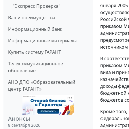
января 2005
"Экспресс Проверка"
осуществляе
Ваши преимущества
Российской 
приказом Ми
Информационный банк
администрат
предусмотре
Информационные материалы
источником 
Купить систему ГАРАНТ
В соответст
Телекоммуникационное
приказом Ми
обновление
вида и прин
казначейств
АНО ДПО «Образовательный
доходы феде
центр ГАРАНТ»
бюджетной к
бюджетов со
Кроме того,
Анонсы
федеральног
администрат
8 сентября 2026