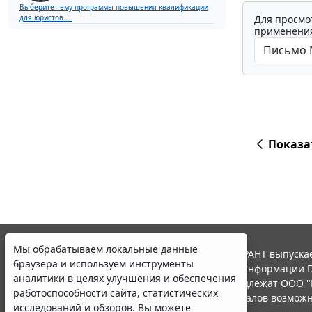
Выберите тему программы повышения квалификации
Для просмо
для юристов ...
применения
Показа
Мы обрабатываем локальные данные
© ООО "НПП "ГАРАНТ-СЕРВИС", 2026. Система ГАРАНТ выпускае
браузера и используем инструменты
участниками Российской ассоциации правовой информации Г
аналитики в целях улучшения и обеспечения
Все права на материалы сайта ГАРАНТ.РУ принадлежат ООО "
работоспособности сайта, статистических
Полное или частичное воспроизведение материалов возможн
исследований и обзоров. Вы можете