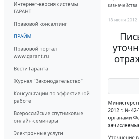
Интернет-версия системы
казначейства 
ГАРАНТ
18 июня 2012
Правовой консалтинг
Пис
ПРАЙМ
уточн
Правовой портал
отра
www.garant.ru
Вести Гаранта
Журнал "Законодательство"
Консультации по эффективной
работе
Министерств
2012 г. № 4
Всероссийские спутниковые
органами Фе
онлайн-семинары
зачисляемые
Электронные услуги
Уточнение в