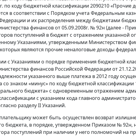
 г. по коду бюджетной классификации 2090210 «Прочие 
тся в соответствии с Порядком учета Федеральным каз
Федерации и их распределения между бюджетами бюдж
нистерства финансов от 05.09.2008г. № 92н (далее - Пр
оров поступлений в бюджет с отражением указанной оп
нному Указаниями, утвержденными Министерством фин
которых являются прочие неналоговые доходы федерал
вии с Указаниями о порядке применения бюджетной кл
нистерства финансов Российской Федерации от 21.12.20
адлежности указанного выше платежа в 2012 году осущ
а со знаком «минус» по коду бюджетной классификации 1
рального бюджета» с одновременным отражением админ
лассификации с указанием кода главного администрато
гласно разделу II Указаний.
 плательщику может быть осуществлен возврат излишне
о бюджета, в порядке, утвержденном Приказом № 92н,
ора поступлений при наличии у него полномочий на п