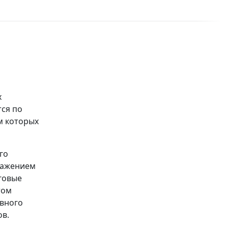
х
ся по
м которых
го
ражением
оговые
том
авного
ов.