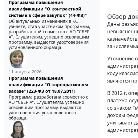
Программа повышения
квалификации "О контрактной
Обзор до
системе в сфере закупок" (44-ФЗ)"
Об актуальных изменениях в КС
Даны разъяс
узнаете, став участником программы,
невыясненн
разработанной совместно с АО ''СБЕР
А". Слушателям, успешно освоившим
казначейства
программу, выдаются удостоверения
зачисляемые
установленного образца.
Уточнение о
администрат
11 августа 2026
коду класси
Программа повышения
являются пр
квалификации "О корпоративном
заказе" (223-ФЗ от 18.07.2011)
В 2012 г. о
Программа разработана совместно с
платежа осу
АО ''СБЕР А". Слушателям, успешно
со знаком "м
освоившим программу, выдаются
удостоверения установленного
доходы феде
образца.
учитывает д
администрат