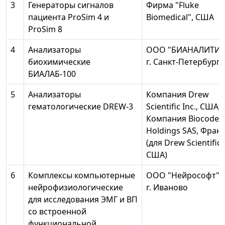
3
Генераторы сигналов
Фирма "Fluke
пациента ProSim 4 и
Biomedical", CШA
ProSim 8
4
Анализаторы
OOO "БИАНАЛИТИК
биохимические
г. Санкт-Петербург
БИАЛАБ-100
5
Анализаторы
Компания Drew
гематологические DREW-3
Scientific Inc., США;
Компания Biocode H
Holdings SAS, Фран
(для Drew Scientific I
США)
6
Комплексы компьютерные
OOO "Нейрософт",
нейрофизиологические
г. Иваново
для исследования ЭМГ и ВП
со встроенной
функциональной