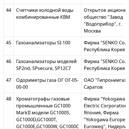
44
Счетчики холодной воды
Открытое акционе
комбинированные КВМ
общество "Завод
"Водоприбор", г.
Москва
45
Газоанализаторы SI-100
Фирма "SENKO Co., L
Республика Корея
46
Газоанализаторы моделей
Фирма "SENKO Co., L
SP2nd, SPsecure, SP12C7
Республика Корея
47
Одориметры газа ОГ ОГ-05-
ОАО "Гипрониигаз", 
00-00
Саратов
48
Хроматографы газовые
Фирма "Yokogawa
промышленные GC1000
Electric Corporation"
MarkII модели GC1000S,
Япония, Фирма
GC1000D,GC1000T,
"Yokogawa Europe В.
GC1000E,GC1000W, GC1000C
Euroweg", Нидерла