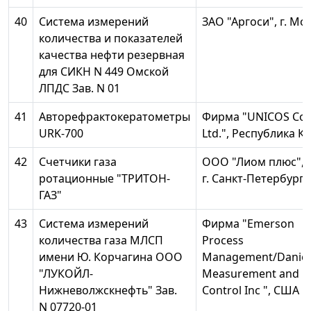
40
Система измерений
ЗАО "Аргоси", г. Мо
количества и показателей
качества нефти резервная
для СИКН N 449 Омской
ЛПДС Зав. N 01
41
Авторефрактокератометры
Фирма "UNICOS Co.
URK-700
Ltd.", Республика К
42
Счетчики газа
ООО "Лиом плюс",
ротационные "ТРИТОН-
г. Санкт-Петербург
ГАЗ"
43
Система измерений
Фирма "Emerson
количества газа МЛСП
Process
имени Ю. Корчагина ООО
Management/Daniel
"ЛУКОЙЛ-
Measurement and
Нижневолжскнефть" Зав.
Control Inc ", США
N 07720-01