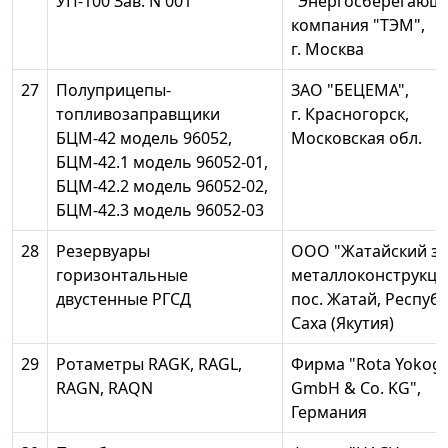
УП-100 Зав. N 001
"Энергосберегающ
компания "ТЭМ",
г. Москва
27
Полуприцепы-
ЗАО "БЕЦЕМА",
топливозаправщики
г. Красногорск,
БЦМ-42 модель 96052,
Московская обл.
БЦМ-42.1 модель 96052-01,
БЦМ-42.2 модель 96052-02,
БЦМ-42.3 модель 96052-03
28
Резервуары
ООО "Жатайский з
горизонтальные
металлоконструкци
двустенные РГСД
пос. Жатай, Респуб
Саха (Якутия)
29
Ротаметры RAGK, RAGL,
Фирма "Rota Yokog
RAGN, RAQN
GmbH & Co. KG",
Германия