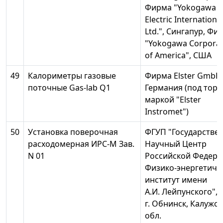
Фирма "Yokogawa
Electric Internationa
Ltd.", Сингапур, Фи
"Yokogawa Corporat
of America", США
49
Калориметры газовые
Фирма Elster GmbH
поточные Gas-lab Q1
Германия (под тор
маркой "Elster
Instromet")
50
Установка поверочная
ФГУП "Государстве
расходомерная ИРС-М Зав.
Научный Центр
N 01
Российской Федер
Физико-энергетиче
институт имени
А.И. Лейпунского",
г. Обнинск, Калужск
обл.