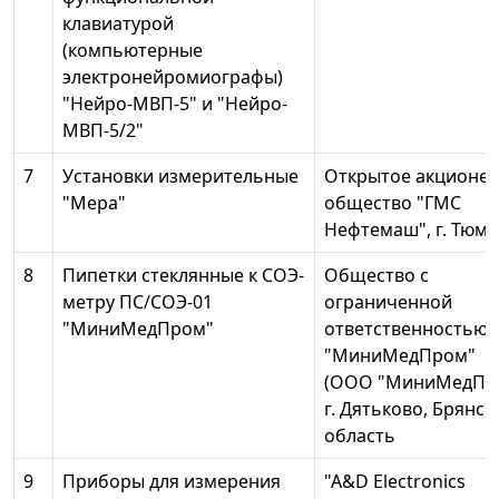
клавиатурой
(компьютерные
электронейромиографы)
"Нейро-МВП-5" и "Нейро-
МВП-5/2"
7
Установки измерительные
Открытое акционе
"Мера"
общество "ГМС
Нефтемаш", г. Тюм
8
Пипетки стеклянные к СОЭ-
Общество с
метру ПС/СОЭ-01
ограниченной
"МиниМедПром"
ответственностью
"МиниМедПром"
(ООО "МиниМедПро
г. Дятьково, Брянск
область
9
Приборы для измерения
"A&D Electronics