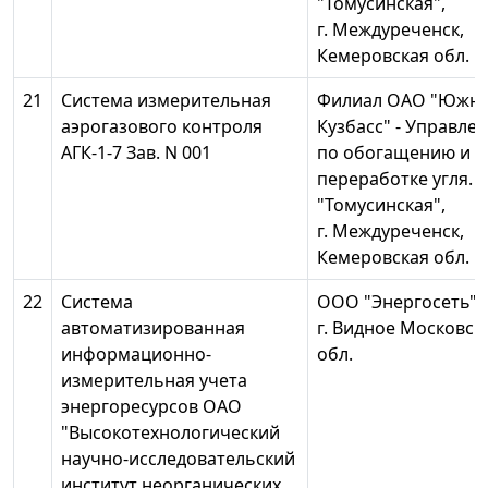
"Томусинская",
г. Междуреченск,
Кемеровская обл.
21
Система измерительная
Филиал ОАО "Южн
аэрогазового контроля
Кузбасс" - Управле
АГК-1-7 Зав. N 001
по обогащению и
переработке угля. 
"Томусинская",
г. Междуреченск,
Кемеровская обл.
22
Система
ООО "Энергосеть",
автоматизированная
г. Видное Московск
информационно-
обл.
измерительная учета
энергоресурсов ОАО
"Высокотехнологический
научно-исследовательский
институт неорганических