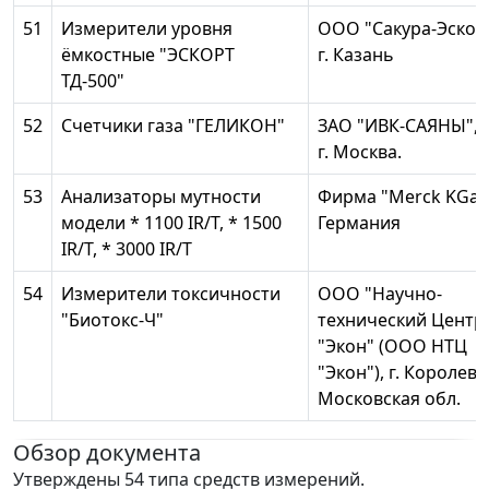
51
Измерители уровня
ООО "Сакура-Эскорт
ёмкостные "ЭСКОРТ
г. Казань
ТД-500"
52
Счетчики газа "ГЕЛИКОН"
ЗАО "ИВК-САЯНЫ",
г. Москва.
53
Анализаторы мутности
Фирма "Merck KGaA
модели * 1100 IR/T, * 1500
Германия
IR/T, * 3000 IR/T
54
Измерители токсичности
ООО "Научно-
"Биотокс-Ч"
технический Центр
"Экон" (ООО НТЦ
"Экон"), г. Королев,
Московская обл.
Обзор документа
Утверждены 54 типа средств измерений.