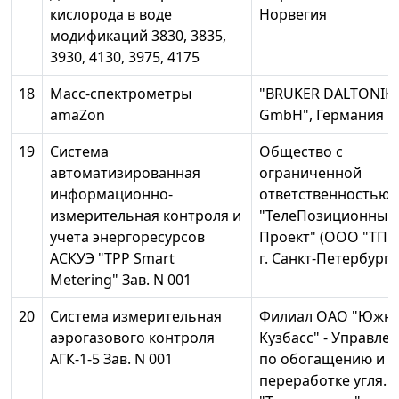
кислорода в воде
Норвегия
модификаций 3830, 3835,
3930, 4130, 3975, 4175
18
Масс-спектрометры
"BRUKER DALTONIK
amaZon
GmbH", Германия
19
Система
Общество с
автоматизированная
ограниченной
информационно-
ответственностью
измерительная контроля и
"ТелеПозиционный
учета энергоресурсов
Проект" (ООО "ТПП"
АСКУЭ "ТРР Smart
г. Санкт-Петербург
Metering" Зав. N 001
20
Система измерительная
Филиал ОАО "Южн
аэрогазового контроля
Кузбасс" - Управле
АГК-1-5 Зав. N 001
по обогащению и
переработке угля. 