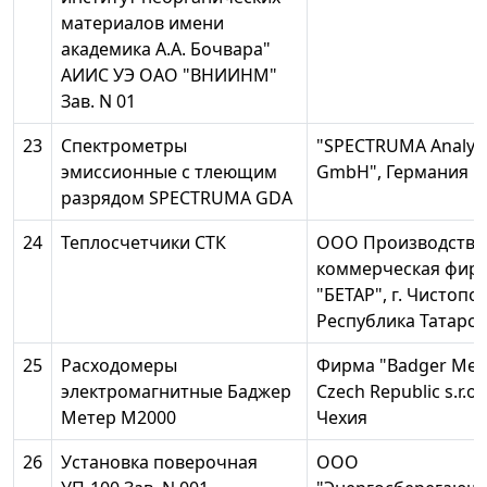
материалов имени
академика А.А. Бочвара"
АИИС УЭ ОАО "ВНИИНМ"
Зав. N 01
23
Спектрометры
"SPECTRUMA Analyti
эмиссионные с тлеющим
GmbH", Германия
разрядом SPECTRUMA GDA
24
Теплосчетчики СТК
ООО Производстве
коммерческая фир
"БЕТАР", г. Чистопо
Республика Татарст
25
Расходомеры
Фирма "Badger Met
электромагнитные Баджер
Czech Republic s.r.o."
Метер М2000
Чехия
26
Установка поверочная
OOO