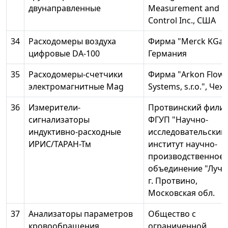
двунаправленные
Measurement and
Control Inc., США
34
Расходомеры воздуха
Фирма "Merck KGaA
цифровые DA-100
Германия
35
Расходомеры-счетчики
Фирма "Arkon Flow
электромагнитные Mag
Systems, s.r.o.", Чех
36
Измерители-
Протвинский фили
сигнализаторы
ФГУП "Научно-
индуктивно-расходные
исследовательский
ИРИС/ТАРАН-Тм
институт научно-
производственное
объединение "Луч",
г. Протвино,
Московская обл.
37
Анализаторы параметров
Общество с
кровообращения
ограниченной