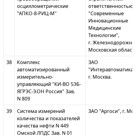
осциллометрические
ответственностью
"АПКО-8-РИЦ-М"
"Современные
Инновационные
Медицинские
Технологии",
г. Железнодорожны
Московская област
38
Комплекс
ЗАО
автоматизированный
"Интеравтоматика"
измерительно-
г. Москва.
управляющий "КИ-ВО 5ЭБ-
ЯГРЭС-Э.ОН Россия" Зав.
N 809
39
Система измерений
ЗАО "Аргоси", г. Мо
количества и показателей
качества нефти N 449
Омской ЛПДС Зав. N 01