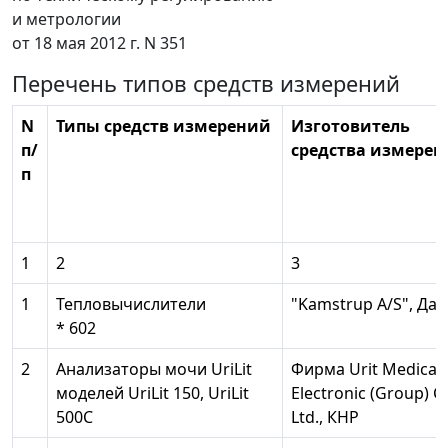
и метрологии
от 18 мая 2012 г. N 351
Перечень типов средств измерений
N
Типы средств измерений
Изготовитель
п/
средства измерен
п
1
2
3
1
Тепловычислители
"Kamstrup A/S", Да
* 602
2
Анализаторы мочи UriLit
Фирма Urit Medical
моделей UriLit 150, UriLit
Electronic (Group) Co
500С
Ltd., КНР