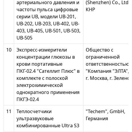
артериального давления и
(Shenzhen) Co., Ltd."
частоты пульса цифровые
КНР
серии UB, модели UB-201,
UB-202, UB-203, UB-402, UB-
403, UB-405, UB-501, UB-503,
UB-505
10
Экспресс-измерители
Общество с
концентрации глюкозы в
ограниченной
крови портативные
ответственностью
ПКГ-02.4 "Сателлит Плюс" в
"Компания "ЭЛТА",
комплекте с полоской
г. Москва, г. Зелено
электрохимической
однократного применения
ПКГЭ-02.4
11
Теплосчетчики
"Techem", GmbH,
ультразвуковые
Германия
комбинированные Ultra S3