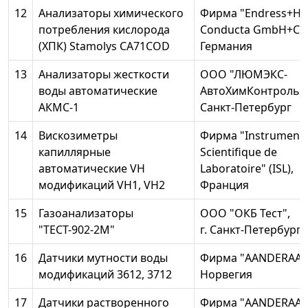
12
Анализаторы химического
Фирма "Endress+Ha
потребления кислорода
Conducta GmbH+Co.
(ХПК) Stamolys CA71COD
Германия
13
Анализаторы жесткости
ООО "ЛЮМЭКС-
воды автоматические
АвтоХимКонтроль", 
АКМС-1
Санкт-Петербург
14
Вискозиметры
Фирма "Instrumenta
капиллярные
Scientifique de
автоматические VH
Laboratoire" (ISL),
модификаций VH1, VH2
Франция
15
Газоанализаторы
OOO "ОКБ Тест",
"ТЕСТ-902-2М"
г. Санкт-Петербург
16
Датчики мутности воды
Фирма "AANDERAA"
модификаций 3612, 3712
Норвегия
17
Датчики растворенного
Фирма "AANDERAA"