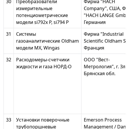
30
Преобразователи
Фирма "НАСН
измерительные
Company", США, Ф
потенциометрические
"НАСН LANGE GmbH
модели si792x P, si794 P
Германия
31
Системы
Фирма "Industrial
газоаналитические Oldham
Scientific Oldham SA
модели MX, Wingas
Франция
32
Расходомеры-счетчики
ООО "Вест-
жидкости и газа НОРД-О
Метрология", г. Злы
Брянская обл.
33
Установки поверочные
Emerson Process
трубопоршневые
Management / Danie