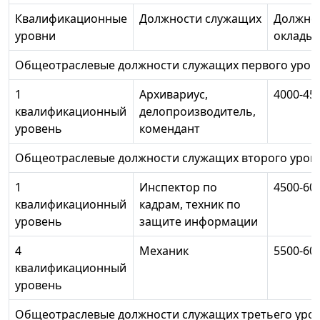
Квалификационные
Должности служащих
Должно
уровни
оклады, 
Общеотраслевые должности служащих первого уров
1
Архивариус,
4000-45
квалификационный
делопроизводитель,
уровень
комендант
Общеотраслевые должности служащих второго уров
1
Инспектор по
4500-60
квалификационный
кадрам, техник по
уровень
защите информации
4
Механик
5500-60
квалификационный
уровень
Общеотраслевые должности служащих третьего уро