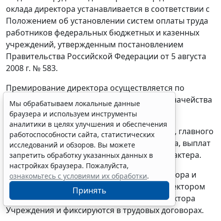
оклада директора устанавливается в соответствии с
Положением об установлении систем оплаты труда
работников федеральных бюджетных и казенных
учреждений, утвержденным постановлением
Правительства Российской Федерации от 5 августа
2008 г. № 583.
Премирование директора осуществляется по
решению руководителя Федерального казначейства
Мы обрабатываем локальные данные
Российской Федерации.
браузера и используем инструменты
аналитики в целях улучшения и обеспечения
Заработная плата заместителей директора, главного
работоспособности сайта, статистических
бухгалтера состоит из должностного оклада, выплат
исследований и обзоров. Вы можете
компенсационного и стимулирующего характера.
запретить обработку указанных данных в
настройках браузера. Пожалуйста,
Должностные оклады заместителям директора и
ознакомьтесь с условиями их обработки
.
главному бухгалтеру устанавливаются директором
Принять
на 10-30% ниже должностного оклада директора
Учреждения и фиксируются в трудовых договорах.