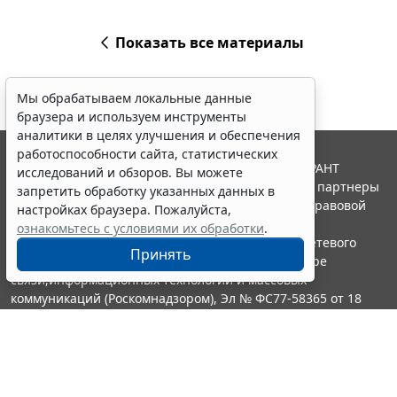
Показать все материалы
Мы обрабатываем локальные данные
браузера и используем инструменты
аналитики в целях улучшения и обеспечения
работоспособности сайта, статистических
© ООО "НПП "ГАРАНТ-СЕРВИС", 2026. Система ГАРАНТ
исследований и обзоров. Вы можете
выпускается с 1990 года. Компания "Гарант" и ее партнеры
запретить обработку указанных данных в
являются участниками Российской ассоциации правовой
настройках браузера. Пожалуйста,
информации ГАРАНТ.
ознакомьтесь с условиями их обработки
.
Портал ГАРАНТ.РУ зарегистрирован в качестве сетевого
Принять
издания Федеральной службой по надзору в сфере
связи,информационных технологий и массовых
коммуникаций (Роскомнадзором), Эл № ФС77-58365 от 18
июня 2014 года.
16+
Контакты
8-800-200-88-88