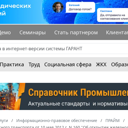
Демо
Семинары
Стать партнером
Клиента
Практика
Труд
Социальная сфера
ЖКХ
Образ
луги
Информационно-правовое обеспечение
ПРАЙМ
ого транспорта от 10 мая 2012 г. N 160 "Об открытии железн