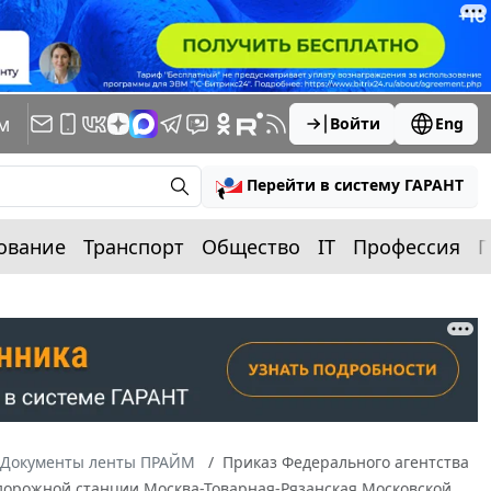
м
Войти
Eng
Перейти в систему ГАРАНТ
ование
Транспорт
Общество
IT
Профессия
П
Документы ленты ПРАЙМ
Приказ Федерального агентства
одорожной станции Москва-Товарная-Рязанская Московской