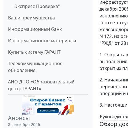
инфраструкт
"Экспресс Проверка"
декабря 200
исполнению 
Ваши преимущества
соответству
Информационный банк
железнодоро
N 172, на о
Информационные материалы
"РЖД" от 28 
Купить систему ГАРАНТ
1. Открыть 
выполнения 
Телекоммуникационное
открытых пл
обновление
2. Начальни
АНО ДПО «Образовательный
перечень же
центр ГАРАНТ»
операций и 
3. Настоящи
Руководите
Анонсы
Обзор до
8 сентября 2026