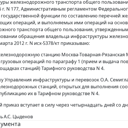
уры железнодорожного транспорта общего пользовани
6 г. N 177, Административным регламентом Федерально
государственной функции по составлению перечней же
ющих операций, и выполняемых ими операций на основ
жного транспорта общего пользования, утвержденным п
сновании обращения владельца инфраструктуры железн
марта 2012 г. N исх-5378/кт приказываю:
железнодорожную станцию Москва-Товарная-Рязанская 
грузовых операций по параграфу 1 (прием и выдача пов
ощадках станций) Тарифного руководства N 4.
ку Управления инфраструктуры и перевозок О.А. Семигл
лезнодорожных станций, открытых для выполнения со
публикацию их в Тарифном руководстве N 4.
й приказ вступает в силу через четырнадцать дней со дн
ль
А.С. Цыденов
кумента