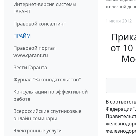
Интернет-версия системы
железной дор
ГАРАНТ
1 июня 2012
Правовой консалтинг
Прик
ПРАЙМ
от 10
Правовой портал
www.garant.ru
Мо
Вести Гаранта
Журнал "Законодательство"
Консультации по эффективной
работе
В соответст
Федерации",
Всероссийские спутниковые
Правительст
онлайн-семинары
железнодоро
Электронные услуги
железнодоро