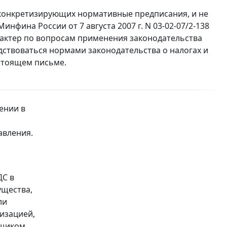
конкретизирующих нормативные предписания, и не
фина России от 7 августа 2007 г. N 03-02-07/2-138
ктер по вопросам применения законодательства
дствоваться нормами законодательства о налогах и
стоящем письме.
ении в
авления.
ДС в
ущества,
ли
низацией,
ьщиком