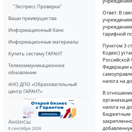
учреждением
"Экспресс Проверка"
Ответ: В св
Ваши преимущества
учреждениям
учреждениям
Информационный банк
тарифной по
Информационные материалы
Пунктом 3 с
Кодекс) уст
Купить систему ГАРАНТ
Российской 
Телекоммуникационное
Федерации и
обновление
самоуправле
налога на д
АНО ДПО «Образовательный
центр ГАРАНТ»
В отношении
организацие
налога на д
бюджетным у
Анонсы
закрепленно
добавленную
8 сентября 2026