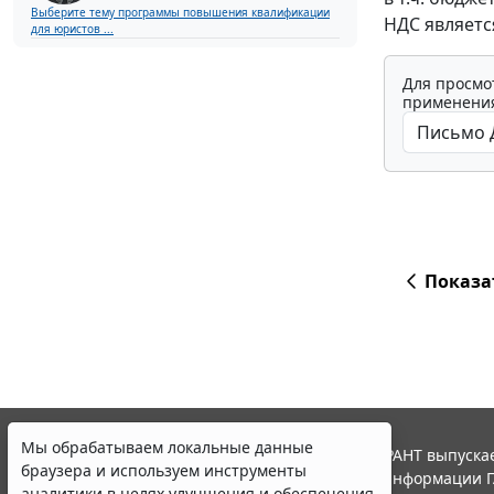
Выберите тему программы повышения квалификации
НДС являетс
для юристов ...
Для просмо
применения
Показа
Мы обрабатываем локальные данные
© ООО "НПП "ГАРАНТ-СЕРВИС", 2026. Система ГАРАНТ выпускае
браузера и используем инструменты
участниками Российской ассоциации правовой информации Г
аналитики в целях улучшения и обеспечения