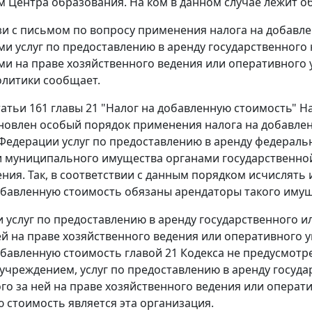
 Центра образования. На ком в данном случае лежит об
язи с письмом по вопросу применения налога на добав
и услуг по предоставлению в аренду государственного
и на праве хозяйственного ведения или оперативного 
литики сообщает.
татьи 161 главы 21 "Налог на добавленную стоимость" Н
ановлен особый порядок применения налога на добавле
Федерации услуг по предоставлению в аренду федераль
 муниципального имущества органами государственной
ния. Так, в соответствии с данным порядком исчислять
обавленную стоимость обязаны арендаторы такого имущ
 услуг по предоставлению в аренду государственного 
й на праве хозяйственного ведения или оперативного 
обавленную стоимость главой 21 Кодекса не предусмотр
чреждением, услуг по предоставлению в аренду госуд
го за ней на праве хозяйственного ведения или операт
 стоимость является эта организация.