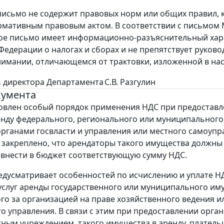
исьмо не содержит правовых норм или общих правил, 
рмативным правовым актом. В соответствии с письмом Мин
ое письмо имеет информационно-разъяснительный хара
Федерации о налогах и сборах и не препятствует руково
нимании, отличающемся от трактовки, изложенной в на
 директора Департамента
С.В. Разгулин
кумента
овлен особый порядок применения НДС при предоставл
енду федерального, регионального или муниципального
рганами госвласти и управления или местного самоупр
, закреплено, что арендаторы такого имущества должны
 внести в бюджет соответствующую сумму НДС.
едусматривает особенностей по исчислению и уплате Н
слуг аренды государственного или муниципального им
го за организацией на праве хозяйственного ведения и
о управления. В связи с этим при предоставлении орга
етным учреждением, такого имущества в аренду, плател