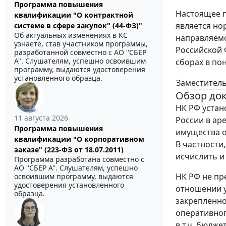
Программа повышения
Настоящее п
квалификации "О контрактной
является но
системе в сфере закупок" (44-ФЗ)"
Об актуальных изменениях в КС
направляем
узнаете, став участником программы,
Российской 
разработанной совместно с АО ''СБЕР
А". Слушателям, успешно освоившим
сборах в по
программу, выдаются удостоверения
установленного образца.
Заместитель
Обзор до
НК РФ устан
11 августа 2026
России в ар
Программа повышения
имущества о
квалификации "О корпоративном
В частности
заказе" (223-ФЗ от 18.07.2011)
исчислить и
Программа разработана совместно с
АО ''СБЕР А". Слушателям, успешно
НК РФ не пр
освоившим программу, выдаются
удостоверения установленного
отношении у
образца.
закрепленно
оперативног
в т.ч. бюдж