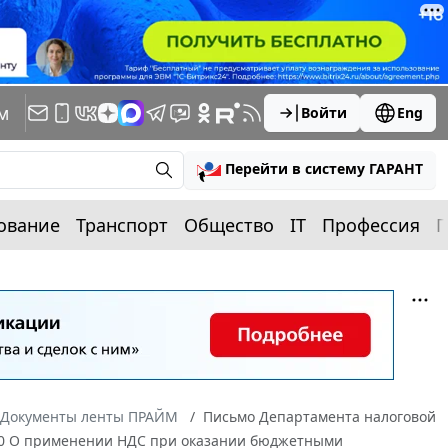
м
Войти
Eng
Перейти в систему ГАРАНТ
ование
Транспорт
Общество
IT
Профессия
П
Документы ленты ПРАЙМ
Письмо Департамента налоговой
140 О применении НДС при оказании бюджетными