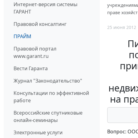
Интернет-версия системы
учреждениями
ГАРАНТ
праве хозяйс
Правовой консалтинг
25 июня 2012
ПРАЙМ
П
Правовой портал
п
www.garant.ru
при
Вести Гаранта
Журнал "Законодательство"
недви
Консультации по эффективной
на пр
работе
Всероссийские спутниковые
онлайн-семинары
Вопрос: ОО
Электронные услуги