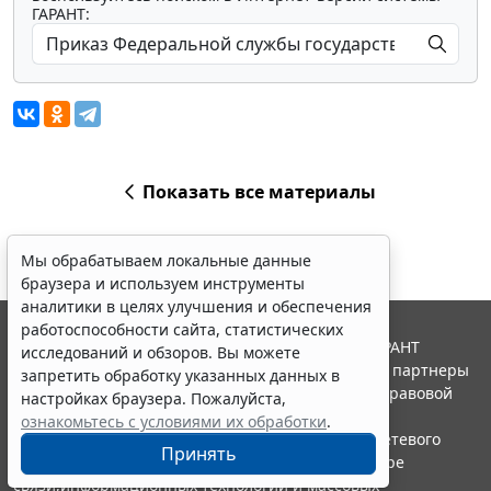
ГАРАНТ:
Показать все материалы
Мы обрабатываем локальные данные
браузера и используем инструменты
аналитики в целях улучшения и обеспечения
работоспособности сайта, статистических
© ООО "НПП "ГАРАНТ-СЕРВИС", 2026. Система ГАРАНТ
исследований и обзоров. Вы можете
выпускается с 1990 года. Компания "Гарант" и ее партнеры
запретить обработку указанных данных в
являются участниками Российской ассоциации правовой
настройках браузера. Пожалуйста,
информации ГАРАНТ.
ознакомьтесь с условиями их обработки
.
Портал ГАРАНТ.РУ зарегистрирован в качестве сетевого
Принять
издания Федеральной службой по надзору в сфере
связи,информационных технологий и массовых