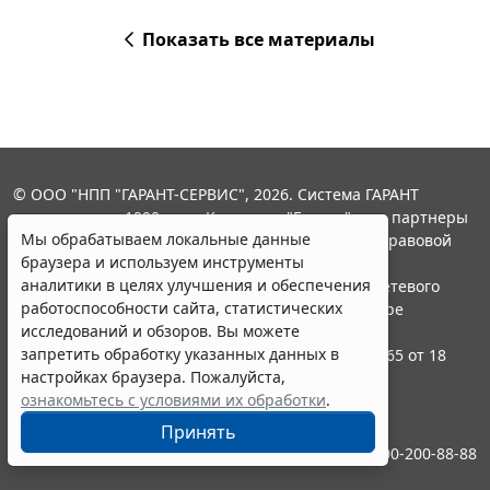
Показать все материалы
© ООО "НПП "ГАРАНТ-СЕРВИС", 2026. Система ГАРАНТ
выпускается с 1990 года. Компания "Гарант" и ее партнеры
Мы обрабатываем локальные данные
являются участниками Российской ассоциации правовой
браузера и используем инструменты
информации ГАРАНТ.
аналитики в целях улучшения и обеспечения
Портал ГАРАНТ.РУ зарегистрирован в качестве сетевого
работоспособности сайта, статистических
издания Федеральной службой по надзору в сфере
исследований и обзоров. Вы можете
связи,информационных технологий и массовых
запретить обработку указанных данных в
коммуникаций (Роскомнадзором), Эл № ФС77-58365 от 18
настройках браузера. Пожалуйста,
июня 2014 года.
ознакомьтесь с условиями их обработки
.
16+
Принять
Контакты
8-800-200-88-88