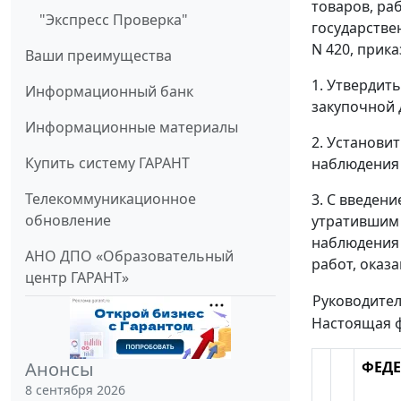
товаров, ра
"Экспресс Проверка"
государстве
N 420, прик
Ваши преимущества
1. Утвердит
Информационный банк
закупочной 
Информационные материалы
2. Установи
Купить систему ГАРАНТ
наблюдения 
Телекоммуникационное
3. С введен
обновление
утратившим 
наблюдения 
АНО ДПО «Образовательный
работ, оказ
центр ГАРАНТ»
Руководите
Настоящая 
ФЕДЕ
Анонсы
8 сентября 2026