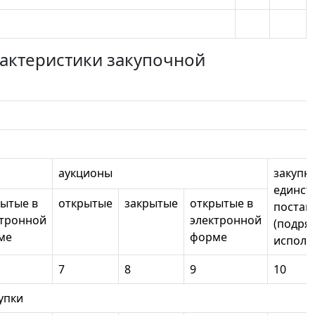
рактеристики закупочной
аукционы
закупки
единст
ытые в
открытые
закрытые
открытые в
постав
ктронной
электронной
(подря
ме
форме
исполн
7
8
9
10
акупки