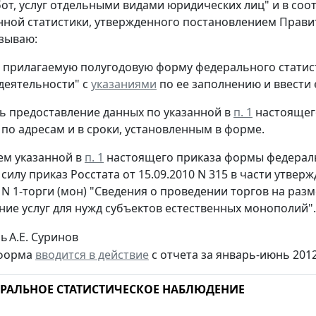
бот, услуг отдельными видами юридических лиц" и в соо
нной статистики, утвержденного постановлением Правит
азываю:
ь прилагаемую полугодовую форму федерального стати
деятельности" с
указаниями
по ее заполнению и ввести е
ть предоставление данных по указанной в
п. 1
настоящего
по адресам и в сроки, установленным в форме.
ием указанной в
п. 1
настоящего приказа формы федераль
силу приказ Росстата от 15.09.2010 N 315 в части утве
N 1-торги (мон) "Сведения о проведении торгов на раз
ание услуг для нужд субъектов естественных монополий".
ль
А.Е. Суринов
форма
вводится в действие
с отчета за январь-июнь 2012
РАЛЬНОЕ СТАТИСТИЧЕСКОЕ НАБЛЮДЕНИЕ