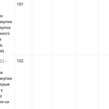
101
ых
акупки
акупок
нного
а
а,
я)
101
-
102
о
ых
акупки
торые
 к
ю
из-за