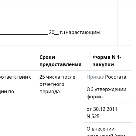
__________________ 20__ г. (нарастающим
Сроки
Форма N 1-
предоставления
закупки
ответствии с
25 числа после
Приказ
Росстата:
отчетного
Об утверждении
ции по
периода
формы
от 30.12.2011
N 525
О внесении
изменений (при