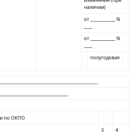
наличии)
от ____________ N
____
от ____________ N
____
полугодовая
_________________________________________
________________________________
и по ОКПО
3
4