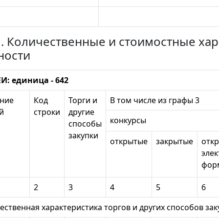
1. Количественные и стоимостные ха
ности
И: единица - 642
ние
Код
Торги и
В том числе из графы 3
й
строки
другие
конкурсы
способы
закупки
открытые
закрытые
откр
эле
фор
2
3
4
5
6
ственная характеристика торгов и других способов з