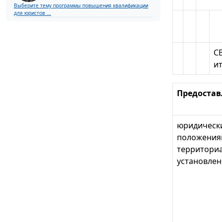
Выберите тему программы повышения квалификации
для юристов ...
СВ
и
Предостав
юридически
положениям
территориа
установлен