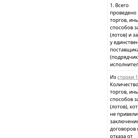
1. Всего
проведено
торгов, ин
способов з
(лотов) и з
у единстве
поставщик
(подрядчик
исполнител
Из
строки 
Количеств
торгов, ин
способов з
(лотов), ко
не привели
заключени
договоров 
отказа от