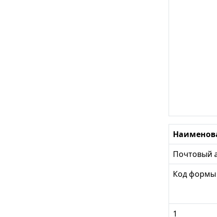
Наименовани
Почтовый адр
Код формы
1