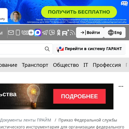
м
Войти
Eng
Перейти в систему ГАРАНТ
ование
Транспорт
Общество
IT
Профессия
П
Документы ленты ПРАЙМ
Приказ Федеральной службы
татистического инструментария для организации федерального