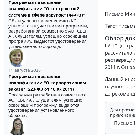
Программа повышения
квалификации "О контрактной
Письмо Мини
системе в сфере закупок" (44-ФЗ)"
Об актуальных изменениях в КС
Текст письм
узнаете, став участником программы,
разработанной совместно с АО ''СБЕР
А". Слушателям, успешно освоившим
Обзор до
программу, выдаются удостоверения
ГУП "Центра
установленного образца.
рассчитало 
реставрации
2011 г. Он ра
11 августа 2026
Программа повышения
Данный инде
квалификации "О корпоративном
научно-прое
заказе" (223-ФЗ от 18.07.2011)
до рекоменд
Программа разработана совместно с
АО ''СБЕР А". Слушателям, успешно
освоившим программу, выдаются
Для просмо
удостоверения установленного
применения
образца.