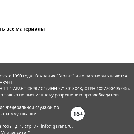
ть все материалы
тся с 1990 года. Компания "Гарант" и ее партнеры являются
АРАНТ.
НПП "ГАРАНТ-СЕРВИС" (ИНН 7718013048, ОГРН 1027700495745).
о только по письменному разрешению правообладателя.
ния Федеральной службой по
16+
вых коммуникаций
горы, д. 1, стр. 77,
info@garant.ru
.
-Университет
"