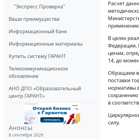
Расчет данн
"Экспресс Проверка"
методическо
Министерстве
Ваши преимущества
применению
Информационный банк
В целях реа
Информационные материалы
Федерации, 
ценам, опре
Купить систему ГАРАНТ
14, до моме
Телекоммуникационное
Обращаем вн
обновление
поставки то
нормативы в
АНО ДПО «Образовательный
сохранению 
центр ГАРАНТ»
в соответст
Циркулярное
силу.
Анонсы
8 сентября 2026