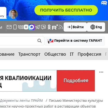
м
Войти
Eng
Перейти в систему ГАРАНТ
ование
Транспорт
Общество
IT
Профессия
П
Документы ленты ПРАЙМ
Письмо Министерства культуры
оимости научно-проектных работ в реставрации объектов