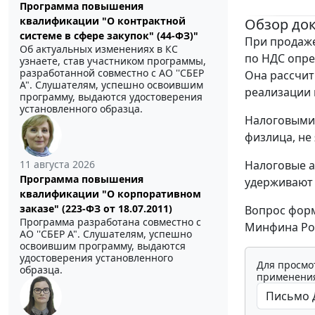
Программа повышения
квалификации "О контрактной
Обзор до
системе в сфере закупок" (44-ФЗ)"
При продаже
Об актуальных изменениях в КС
по НДС опре
узнаете, став участником программы,
разработанной совместно с АО ''СБЕР
Она рассчит
А". Слушателям, успешно освоившим
реализации 
программу, выдаются удостоверения
установленного образца.
Налоговыми 
физлица, н
11 августа 2026
Налоговые а
Программа повышения
удерживают 
квалификации "О корпоративном
заказе" (223-ФЗ от 18.07.2011)
Вопрос форм
Программа разработана совместно с
Минфина Ро
АО ''СБЕР А". Слушателям, успешно
освоившим программу, выдаются
удостоверения установленного
Для просмо
образца.
применения