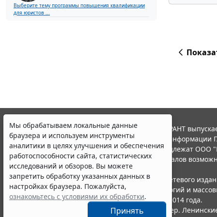
Выберите тему программы повышения квалификации
для юристов ...
Показа
Мы обрабатываем локальные данные
© ООО "НПП "ГАРАНТ-СЕРВИС", 2026. Система ГАРАНТ выпускае
браузера и используем инструменты
участниками Российской ассоциации правовой информации Г
аналитики в целях улучшения и обеспечения
Все права на материалы сайта ГАРАНТ.РУ принадлежат ООО "
работоспособности сайта, статистических
Полное или частичное воспроизведение материалов возможн
исследований и обзоров. Вы можете
Правила использования портала.
запретить обработку указанных данных в
Портал ГАРАНТ.РУ зарегистрирован в качестве сетевого изда
настройках браузера. Пожалуйста,
надзору в сфере связи,информационных технологий и массо
ознакомьтесь с условиями их обработки
.
(Роскомнадзором), Эл № ФС77-58365 от 18 июня 2014 года.
Принять
ООО "НПП "ГАРАНТ-СЕРВИС", 119234, г. Москва, тер. Ленинские 