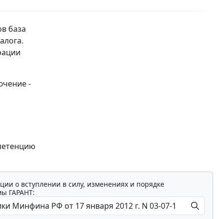
в база
алога.
рации
ючение -
мпетенцию
ции о вступлении в силу, изменениях и порядке
мы ГАРАНТ: