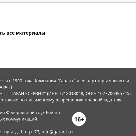
ть все материалы
тся с 1990 года. Компания "Гарант" и ее партнеры являются
АРАНТ.
НПП "ГАРАНТ-СЕРВИС" (ИНН 7718013048, ОГРН 1027700495745).
о только по письменному разрешению правообладателя.
ния Федеральной службой по
16+
вых коммуникаций
горы, д. 1, стр. 77,
info@garant.ru
.