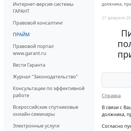
Интернет-версия системы
должника, пр
ГАРАНТ
27 февраля 20
Правовой консалтинг
П
ПРАЙМ
по
Правовой портал
пр
www.garant.ru
Вести Гаранта
Журнал "Законодательство"
Консультации по эффективной
работе
Справка
Всероссийские спутниковые
В связи с В
онлайн-семинары
должника, п
Электронные услуги
Согласно пу