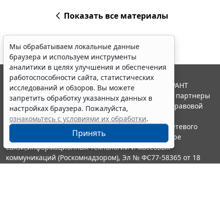
Показать все материалы
Мы обрабатываем локальные данные
браузера и используем инструменты
аналитики в целях улучшения и обеспечения
работоспособности сайта, статистических
© ООО "НПП "ГАРАНТ-СЕРВИС", 2026. Система ГАРАНТ
исследований и обзоров. Вы можете
выпускается с 1990 года. Компания "Гарант" и ее партнеры
запретить обработку указанных данных в
являются участниками Российской ассоциации правовой
настройках браузера. Пожалуйста,
информации ГАРАНТ.
ознакомьтесь с условиями их обработки
.
Портал ГАРАНТ.РУ зарегистрирован в качестве сетевого
Принять
издания Федеральной службой по надзору в сфере
связи,информационных технологий и массовых
коммуникаций (Роскомнадзором), Эл № ФС77-58365 от 18
июня 2014 года.
16+
Контакты
8-800-200-88-88