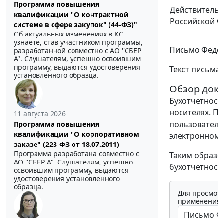
Программа повышения
Действитель
квалификации "О контрактной
Российской 
системе в сфере закупок" (44-ФЗ)"
Об актуальных изменениях в КС
узнаете, став участником программы,
Письмо Феде
разработанной совместно с АО ''СБЕР
А". Слушателям, успешно освоившим
программу, выдаются удостоверения
Текст письм
установленного образца.
Обзор до
Бухотчетнос
носителях. 
11 августа 2026
пользовател
Программа повышения
квалификации "О корпоративном
электронном 
заказе" (223-ФЗ от 18.07.2011)
Программа разработана совместно с
Таким образ
АО ''СБЕР А". Слушателям, успешно
бухотчетнос
освоившим программу, выдаются
удостоверения установленного
образца.
Для просмо
применения