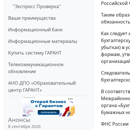
Российской 
"Экспресс Проверка"
Таким образ
Ваши преимущества
обязанност
Информационный банк
Как следует
бухгалтерску
Информационные материалы
убытках) в 
Купить систему ГАРАНТ
формам, утв
организаций
Телекоммуникационное
обновление
Следователь
бухгалтерск
АНО ДПО «Образовательный
центр ГАРАНТ»
В соответст
Межрайонной
органа «Бух
бумажных но
Анонсы
ФНС России 
8 сентября 2026