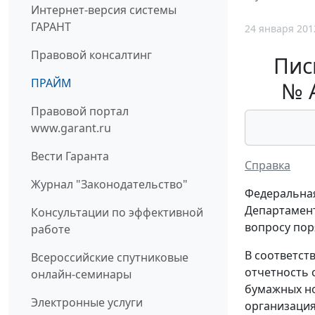
Интернет-версия системы
ГАРАНТ
24 января 201
Правовой консалтинг
Пис
ПРАЙМ
№ А
Правовой портал
www.garant.ru
Вести Гаранта
Справка
Журнал "Законодательство"
Федеральная
Департамент
Консультации по эффективной
вопросу пор
работе
В соответств
Всероссийские спутниковые
отчетность 
онлайн-семинары
бумажных но
Электронные услуги
организация