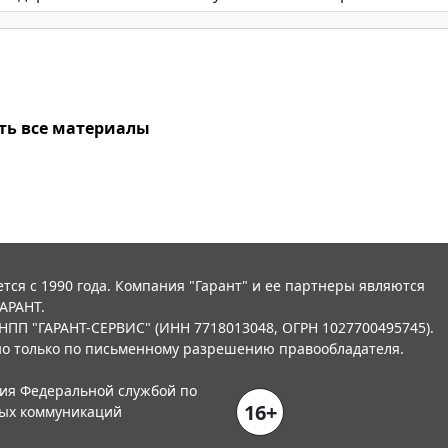
ть все материалы
тся с 1990 года. Компания "Гарант" и ее партнеры являются
АРАНТ.
НПП "ГАРАНТ-СЕРВИС" (ИНН 7718013048, ОГРН 1027700495745).
о только по письменному разрешению правообладателя.
ния Федеральной службой по
16+
вых коммуникаций