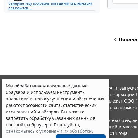
Выберите тему программы повышения квалификации
для юристов ...
Показа
Мы обрабатываем локальные данные
© ООО "НПП "ГАРАНТ-СЕРВИС", 2026. Система ГАРАНТ выпускае
браузера и используем инструменты
участниками Российской ассоциации правовой информации Г
аналитики в целях улучшения и обеспечения
Все права на материалы сайта ГАРАНТ.РУ принадлежат ООО "
работоспособности сайта, статистических
Полное или частичное воспроизведение материалов возможн
исследований и обзоров. Вы можете
Правила использования портала.
запретить обработку указанных данных в
Портал ГАРАНТ.РУ зарегистрирован в качестве сетевого изда
настройках браузера. Пожалуйста,
надзору в сфере связи,информационных технологий и массо
ознакомьтесь с условиями их обработки
.
(Роскомнадзором), Эл № ФС77-58365 от 18 июня 2014 года.