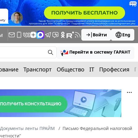
м
Войти
Eng
Перейти в систему ГАРАНТ
ование
Транспорт
Общество
IT
Профессия
П
Документы ленты ПРАЙМ
Письмо Федеральной налоговой
тчетности”