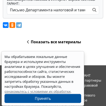
ГАРАНТ:
Показать все материалы
Мы обрабатываем локальные данные
браузера и используем инструменты
аналитики в целях улучшения и обеспечения
работоспособности сайта, статистических
© ООО "НПП "ГАРАНТ-СЕРВИС", 2026. Система ГАРАНТ
исследований и обзоров. Вы можете
выпускается с 1990 года. Компания "Гарант" и ее партнеры
запретить обработку указанных данных в
являются участниками Российской ассоциации правовой
настройках браузера. Пожалуйста,
информации ГАРАНТ.
ознакомьтесь с условиями их обработки
.
Портал ГАРАНТ.РУ зарегистрирован в качестве сетевого
Принять
издания Федеральной службой по надзору в сфере
связи,информационных технологий и массовых