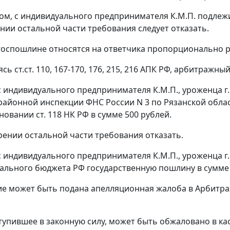
ом, с индивидуального предпринимателя К.М.П. подлежи
нии остальной части требования следует отказать.
госпошлине относятся на ответчика пропорционально 
уясь
ст.ст. 110
,
167-170
,
176
,
215
,
216
АПК РФ, арбитражный
с индивидуального предпринимателя К.М.П., уроженца г. 
айонной инспекции ФНС России N 3 по Рязанской обла
сновании
ст. 118
НК РФ в сумме 500 рублей.
рении остальной части требования отказать.
с индивидуального предпринимателя К.М.П., уроженца г. 
ального бюджета РФ государственную пошлину в сумме 
ие может быть подана апелляционная жалоба в Арбитраж
тупившее в законную силу, может быть обжаловано в 