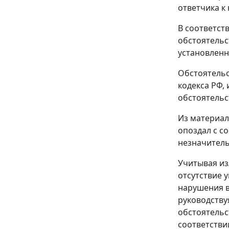
ответчика к
В соответст
обстоятельс
установленн
Обстоятельс
кодекса РФ,
обстоятельс
Из материал
опоздал с с
незначител
Учитывая из
отсутствие 
нарушения в
руководству
обстоятельс
соответстви