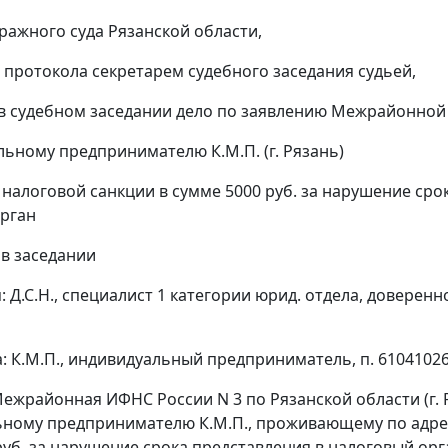
ражного суда Рязанской области,
 протокола секретарем судебного заседания судьей,
в судебном заседании дело по заявлению Межрайонной И
льному предпринимателю К.М.П. (г. Рязань)
 налоговой санкции в сумме 5000 руб. за нарушение сро
рган
 в заседании
: Д.С.Н., специалист 1 категории юрид. отдела, доверенно
а: К.М.П., индивидуальный предприниматель, п. 6104102
Межрайонная ИФНС России N 3 по Рязанской области (г. 
ному предпринимателю К.М.П., проживающему по адресу: 
руб. за нарушение срока представления в налоговый орг