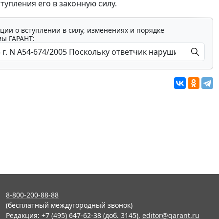
ступления его в законную силу.
ции о вступлении в силу, изменениях и порядке
мы ГАРАНТ:
8-800-200-88-88
(бесплатный междугородный звонок)
Редакция: +7 (495) 647-62-38 (доб. 3145),
editor@garant.ru