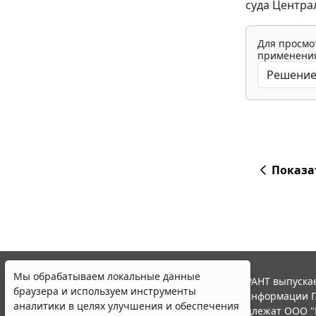
суда Централ
Для просмо
применения
Показа
Мы обрабатываем локальные данные
© ООО "НПП "ГАРАНТ-СЕРВИС", 2026. Система ГАРАНТ выпускае
браузера и используем инструменты
участниками Российской ассоциации правовой информации Г
аналитики в целях улучшения и обеспечения
Все права на материалы сайта ГАРАНТ.РУ принадлежат ООО "