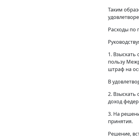
Таким образ
удовлетворе
Расходы по 
Руководств
1. Взыскать 
пользу Межр
штраф на о
В удовлетво
2. Взыскать 
доход федер
3. На решен
принятия.
Решение, вс