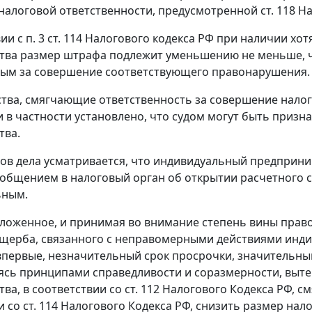
 налоговой ответственности, предусмотренной
ст. 118
На
вии с
п. 3 ст. 114
Налогового кодекса РФ при наличии хот
тва размер штрафа подлежит уменьшению не меньше, че
ым за совершение соответствующего правонарушения.
тва, смягчающие ответственность за совершение нало
 и в частности установлено, что судом могут быть при
тва.
ов дела усматривается, что индивидуальный предприн
ообщением в налоговый орган об открытии расчетного сч
ьным.
ложенное, и принимая во внимание степень вины право
ущерба, связанного с неправомерными действиями инд
первые, незначительный срок просрочки, значительный
ясь принципами справедливости и соразмерности, вы
тва, в соответствии со
ст. 112
Налогового Кодекса РФ, с
и со
ст. 114
Налогового Кодекса РФ, снизить размер нало