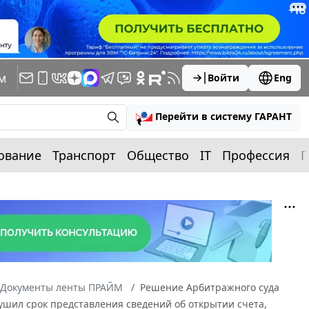
м
Войти
Eng
Перейти в систему ГАРАНТ
ование
Транспорт
Общество
IT
Профессия
П
Документы ленты ПРАЙМ
Решение Арбитражного суда
арушил срок представления сведений об открытии счета,