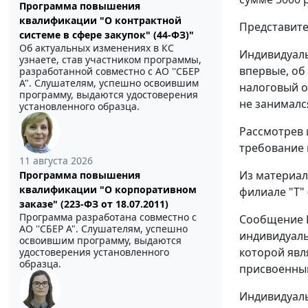
Программа повышения
квалификации "О контрактной
Представите
системе в сфере закупок" (44-ФЗ)"
Об актуальных изменениях в КС
Индивидуаль
узнаете, став участником программы,
впервые, об
разработанной совместно с АО ''СБЕР
А". Слушателям, успешно освоившим
налоговый о
программу, выдаются удостоверения
не занималс
установленного образца.
Рассмотрев 
требование 
11 августа 2026
Из материал
Программа повышения
квалификации "О корпоративном
филиале "Т" 
заказе" (223-ФЗ от 18.07.2011)
Программа разработана совместно с
Сообщение Ря
АО ''СБЕР А". Слушателям, успешно
индивидуаль
освоившим программу, выдаются
которой явл
удостоверения установленного
образца.
присвоенный
Индивидуаль