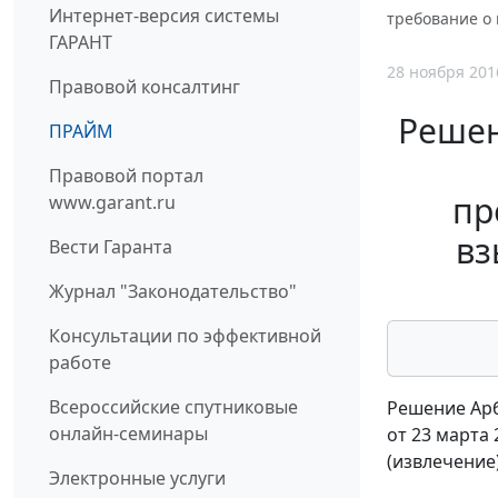
Интернет-версия системы
требование о
ГАРАНТ
28 ноября 201
Правовой консалтинг
Решен
ПРАЙМ
Правовой портал
пр
www.garant.ru
вз
Вести Гаранта
Журнал "Законодательство"
Консультации по эффективной
работе
Всероссийские спутниковые
Решение Арб
онлайн-семинары
от 23 марта 
(извлечение
Электронные услуги