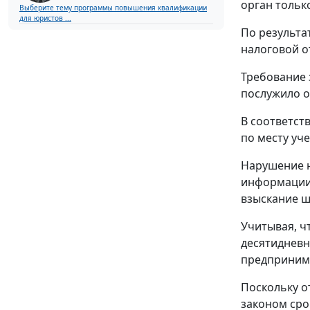
орган только
Выберите тему программы повышения квалификации
для юристов ...
По результа
налоговой о
Требование 
послужило о
В соответст
по месту уч
Нарушение 
информации 
взыскание ш
Учитывая, ч
десятидневн
предпринимат
Поскольку о
законом сро