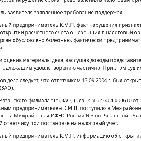
ль заявителя заявленное требование поддержал.
ный предприниматель К.М.П. факт нарушения признает,
 открытии расчетного счета он сообщил в налоговый орг
рган обусловлено болезнью, фактически предпринимате
я.
и оценив материалы дела, заслушав доводы представител
подлежащим удовлетворению частично. При этом суд ис
ов дела следует, что ответчиком 13.09.2004 г. был откр
(ЗАО).
занского филиала "Т" (ЗАО) (бланк N 623404 000610 от 1
ным предпринимателем К.М.П. поступило в Межрайонну
яется Межрайонная ИФНС России N 3 по Рязанской област
 ответчику при постановке на налоговый учет.
ный предприниматель К.М.П. информацию об открытии 