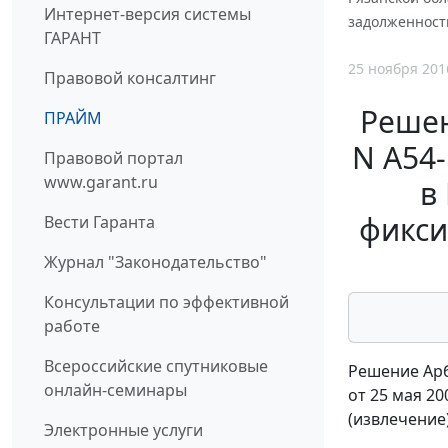
Интернет-версия системы
задолженност
ГАРАНТ
25 ноября 201
Правовой консалтинг
Решен
ПРАЙМ
N А54-
Правовой портал
www.garant.ru
в
фикси
Вести Гаранта
Журнал "Законодательство"
Консультации по эффективной
работе
Всероссийские спутниковые
Решение Арб
онлайн-семинары
от 25 мая 20
(извлечение
Электронные услуги