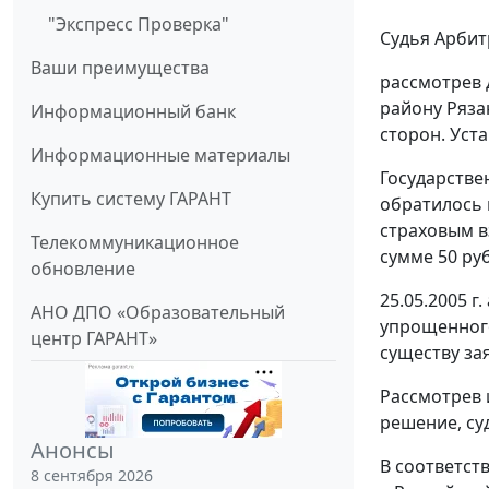
"Экспресс Проверка"
Судья Арбит
Ваши преимущества
рассмотрев 
району Ряза
Информационный банк
сторон. Уст
Информационные материалы
Государстве
Купить систему ГАРАНТ
обратилось 
страховым в
Телекоммуникационное
сумме 50 руб
обновление
25.05.2005 г
АНО ДПО «Образовательный
упрощенного
центр ГАРАНТ»
существу за
Рассмотрев 
решение, су
Анонсы
В соответст
8 сентября 2026