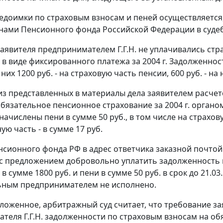
едоимки по страховым взносам и пеней осуществляется
анами Пенсионного фонда Российской Федерации в суде
аявителя предпринимателем Г.Г.Н. не уплачивались ст
 в виде фиксированного платежа за 2004 г. Задолженно
з них 1200 руб. - на страховую часть пенсии, 600 руб. - 
 из представленных в материалы дела заявителем расчет
обязательное пенсионное страхование за 2004 г. органом
. начислены пени в сумме 50 руб., в том числе на страхов
ю часть - в сумме 17 руб.
сионного фонда РФ в адрес ответчика заказной почтой
г. с предложением добровольно уплатить задолженность
в сумме 1800 руб. и пени в сумме 50 руб. в срок до 21.
ьным предпринимателем не исполнено.
ложенное, арбитражный суд считает, что требование за
теля Г.Г.Н. задолженности по страховым взносам на об