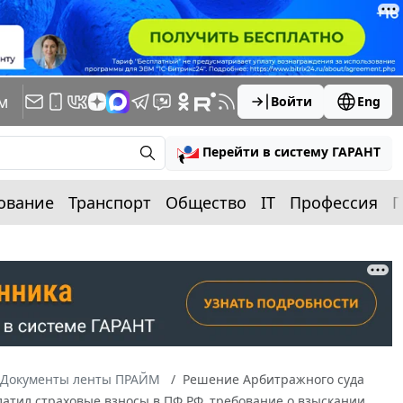
м
Войти
Eng
Перейти в систему ГАРАНТ
ование
Транспорт
Общество
IT
Профессия
П
Документы ленты ПРАЙМ
Решение Арбитражного суда
уплатил страховые взносы в ПФ РФ, требование о взыскании