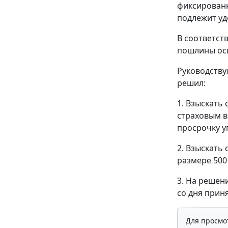
фиксированно
подлежит уд
В соответст
пошлины ос
Руководств
решил:
1. Взыскать
страховым в
просрочку уп
2. Взыскать
размере 500
3. На решен
со дня прин
Для просмо