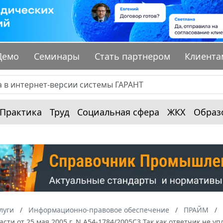
Демо
Семинары
Стать партнером
Клиента
Практика
Труд
Социальная сфера
ЖКХ
Образ
луги
Информационно-правовое обеспечение
ПРАЙМ
асти от 25 мая 2005 г. N А54-1784/2005C3 Так как ответчик не 