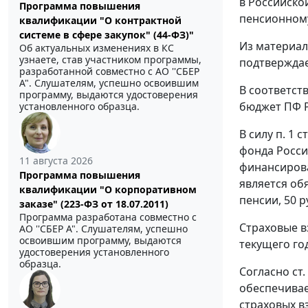
в Российско
Программа повышения
пенсионном
квалификации "О контрактной
системе в сфере закупок" (44-ФЗ)"
Из материал
Об актуальных изменениях в КС
узнаете, став участником программы,
подтверждае
разработанной совместно с АО ''СБЕР
А". Слушателям, успешно освоившим
В соответст
программу, выдаются удостоверения
бюджет ПФ 
установленного образца.
В силу
п. 1 ст
фонда Росси
11 августа 2026
финансирова
Программа повышения
является об
квалификации "О корпоративном
пенсии, 50 р
заказе" (223-ФЗ от 18.07.2011)
Программа разработана совместно с
Страховые в
АО ''СБЕР А". Слушателям, успешно
освоившим программу, выдаются
текущего го
удостоверения установленного
образца.
Согласно
ст.
обеспечивае
страховых в