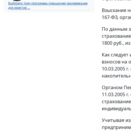
Выберите тему программы повышения квалификации
для юристов ...
Взыскание н
167-ФЗ, орг
По данным з
страхование
1800 руб., и
Как следует
взносов на 
10.03.2005 г
накопительну
Органом Пен
11.03.2005 
страхование 
индивидуал
Учитывая из
предпринима