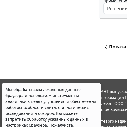
применения
Показа
Мы обрабатываем локальные данные
© ООО "НПП "ГАРАНТ-СЕРВИС", 2026. Система ГАРАНТ выпускае
браузера и используем инструменты
участниками Российской ассоциации правовой информации Г
аналитики в целях улучшения и обеспечения
Все права на материалы сайта ГАРАНТ.РУ принадлежат ООО "
работоспособности сайта, статистических
Полное или частичное воспроизведение материалов возможн
исследований и обзоров. Вы можете
Правила использования портала.
запретить обработку указанных данных в
Портал ГАРАНТ.РУ зарегистрирован в качестве сетевого изда
настройках браузера. Пожалуйста,