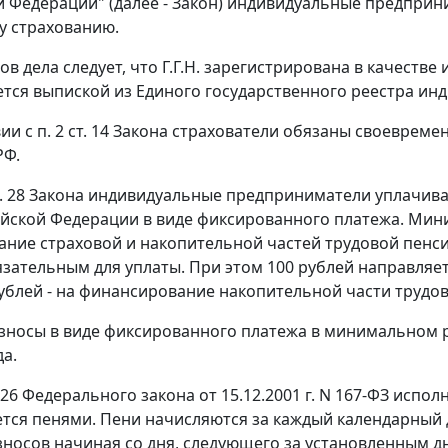
й Федерации" (далее - Закон) индивидуальные предпри
у страхованию.
ов дела следует, что Г.Г.Н. зарегистрирована в качеств
тся выпиской из Единого государственного реестра ин
вии с
п. 2 ст. 14
Закона страхователи обязаны своевремен
РФ.
. 28
Закона индивидуальные предприниматели уплачива
йской Федерации в виде фиксированного платежа. Ми
ние страховой и накопительной частей трудовой пенсии
язательным для уплаты. При этом 100 рублей направляе
ублей - на финансирование накопительной части трудово
зносы в виде фиксированного платежа в минимальном р
да.
 26
Федерального закона от 15.12.2001 г. N 167-ФЗ испо
тся пенями. Пени начисляются за каждый календарный 
зносов начиная со дня, следующего за установленным д