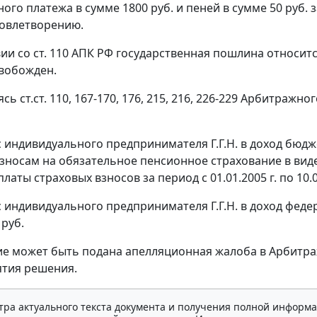
го платежа в сумме 1800 руб. и пеней в сумме 50 руб. за 
овлетворению.
вии со
ст. 110
АПК РФ государственная пошлина относится
вобожден.
уясь
ст.ст. 110
,
167-170
,
176
,
215
,
216
,
226-229
Арбитражного
 с индивидуального предпринимателя Г.Г.Н. в доход бю
зносам на обязательное пенсионное страхование в виде
латы страховых взносов за период с 01.01.2005 г. по 10.03
 с индивидуального предпринимателя Г.Г.Н. в доход фе
 руб.
ие может быть подана апелляционная жалоба в Арбитра
ятия решения.
тра актуального текста документа и получения полной информа