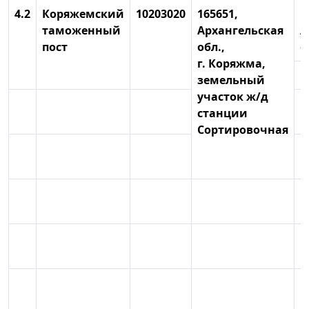
4.2
Коряжемский
10203020
165651,
Р
таможенный
Архангельская
А
пост
обл.,
о
г. Коряжма,
В
земельный
участок ж/д
В
станции
Сортировочная
В
К
К
К