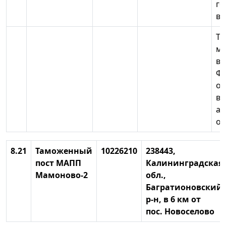
го
вл
Те
мо
во
Фе
ом
вы
ад
об
8.21
Таможенный
10226210
238443,
пост МАПП
Калининградская
Мамоново-2
обл.,
Багратионовский
р-н, в 6 км от
пос. Новоселово