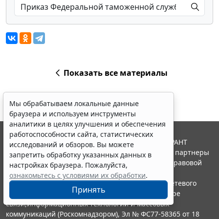
Показать все материалы
Мы обрабатываем локальные данные
браузера и используем инструменты
аналитики в целях улучшения и обеспечения
работоспособности сайта, статистических
© ООО "НПП "ГАРАНТ-СЕРВИС", 2026. Система ГАРАНТ
исследований и обзоров. Вы можете
выпускается с 1990 года. Компания "Гарант" и ее партнеры
запретить обработку указанных данных в
являются участниками Российской ассоциации правовой
настройках браузера. Пожалуйста,
информации ГАРАНТ.
ознакомьтесь с условиями их обработки
.
Портал ГАРАНТ.РУ зарегистрирован в качестве сетевого
Принять
издания Федеральной службой по надзору в сфере
связи,информационных технологий и массовых
коммуникаций (Роскомнадзором), Эл № ФС77-58365 от 18