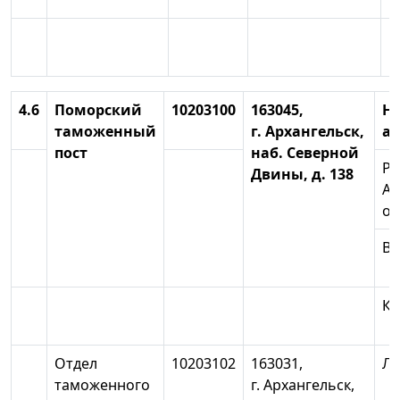
К
4.6
Поморский
10203100
163045,
Н
таможенный
г. Архангельск,
а
пост
наб. Северной
Р
Двины, д. 138
Ар
об
Ви
Ка
Отдел
10203102
163031,
Ле
таможенного
г. Архангельск,