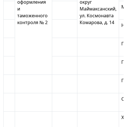
оформления
округ
Ме
и
Маймаксанский,
таможенного
ул. Космонавта
контроля № 2
Комарова, д. 14
Но
Пи
Пл
Пр
Со
Хо