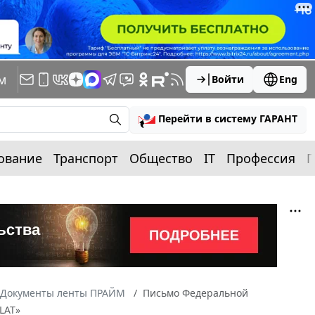
м
Войти
Eng
Перейти в систему ГАРАНТ
ование
Транспорт
Общество
IT
Профессия
П
Документы ленты ПРАЙМ
Письмо Федеральной
LAT»