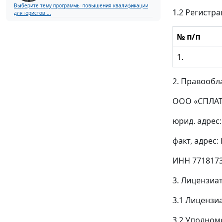
Выберите тему программы повышения квалификации
1.2 Регистр
для юристов ...
№ п/п
1.
2. Правообл
ООО «СПЛАТ
юрид. адрес:
факт, адрес:
ИНН 771817
3. Лицензиа
3.1 Лицензиа
3.2 Уполно