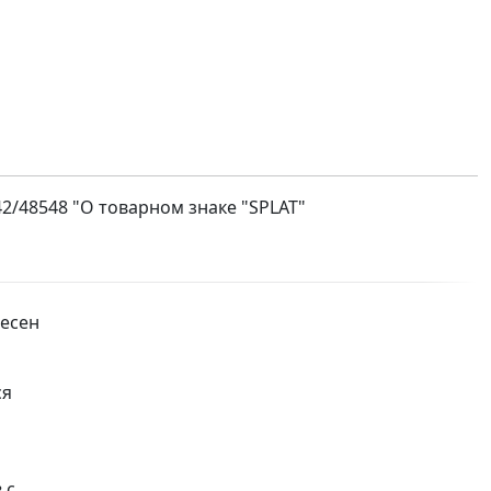
2/48548 "О товарном знаке "SPLAT"
несен
ся
 с