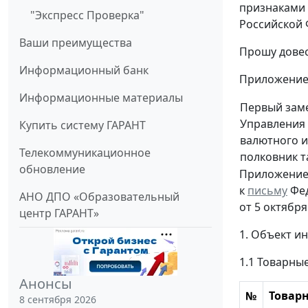
признаками 
"Экспресс Проверка"
Российской 
Ваши преимущества
Прошу довес
Информационный банк
Приложение: 
Информационные материалы
Первый зам
Управления 
Купить систему ГАРАНТ
валютного и
Телекоммуникационное
полковник 
обновление
Приложени
к
письму
Фед
АНО ДПО «Образовательный
от 5 октября
центр ГАРАНТ»
1. Объект и
1.1 Товарные
Анонсы
№
Товар
8 сентября 2026