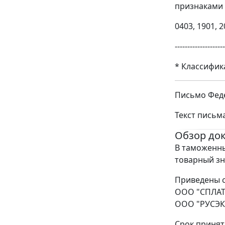
признаками 
0403, 1901, 2
--------------------
* Классифик
Письмо Феде
Текст письм
Обзор до
В таможенны
товарный зн
Приведены с
ООО "СПЛАТ
ООО "РУСЭКС
Срок принят