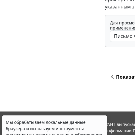
указанным зн
Для просмо
применения
Показа
Мы обрабатываем локальные данные
© ООО "НПП "ГАРАНТ-СЕРВИС", 2026. Система ГАРАНТ выпускае
браузера и используем инструменты
участниками Российской ассоциации правовой информации Г
аналитики в целях улучшения и обеспечения