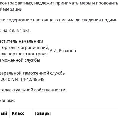
контрафактных, надлежит принимать меры и проводит
Федерации.
ти содержание настоящего письма до сведения подчин
на 2 л. в 1 экз.
еститель начальника
торговых ограничений,
А.И. Рязанов
 экспортного контроля
таможенной службы
е
еральной таможенной службы
 2010 г. № 14-42/48548
нтеллектуальной собственности:
 знаки:
ный
Класс
Товары