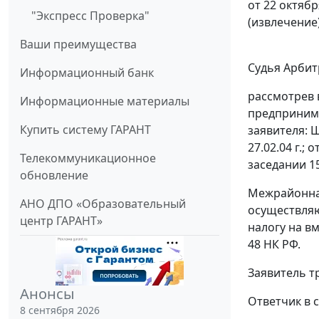
от 22 октябр
"Экспресс Проверка"
(извлечение
Ваши преимущества
Судья Арбит
Информационный банк
рассмотрев 
Информационные материалы
предпринимат
Купить систему ГАРАНТ
заявителя: Ш
27.02.04 г.
Телекоммуникационное
заседании 15
обновление
Межрайонная
АНО ДПО «Образовательный
осуществляю
центр ГАРАНТ»
налогу на вм
48
НК РФ.
Заявитель т
Анонсы
Ответчик в 
8 сентября 2026