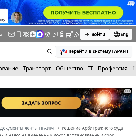
м
Войти
Eng
Перейти в систему ГАРАНТ
ование
Транспорт
Общество
IT
Профессия
П
Документы ленты ПРАЙМ
Решение Арбитражного суда
диный налог на вмененный доход в установленный срок