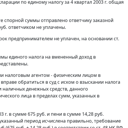
арации по единому налогу за 4 квартал 2003 г. общая
ате спорной суммы отправлено ответчику заказной
руб. ответчиком не уплачены.
срок предпринимателем не уплачен, на основании
ст.
ммы единого налога на вмененный доход в
редставлены.
и налоговым агентом - физическим лицом в
вправе обратиться в суд с иском о взыскании налога
 и наличных денежных средств, данного
ического лица в пределах сумм, указанных в
г. в сумме 675 руб. и пени в сумме 14,28 руб.
а указанный период исчислена правильно, требование
.(675 руб. + 14,28 руб.) в соответствии со
ст. 48
НК РФ