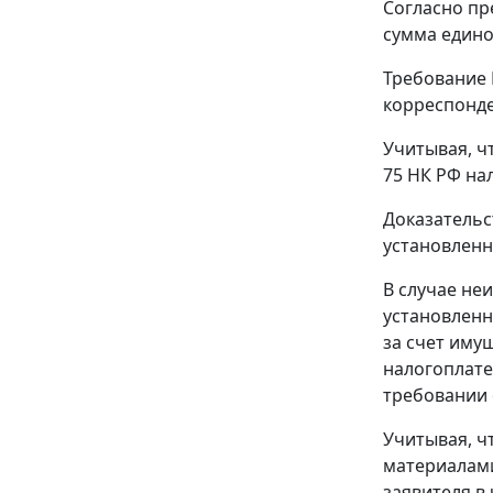
Согласно пр
сумма едино
Требование 
корреспонден
Учитывая, ч
75
НК РФ нал
Доказательс
установленн
В случае не
установленн
за счет иму
налогоплате
требовании 
Учитывая, чт
материалами
заявителя в 