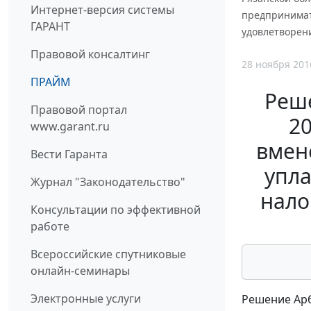
Интернет-версия системы
предпринимат
ГАРАНТ
удовлетворен
Правовой консалтинг
28 ноября 201
ПРАЙМ
Реше
Правовой портал
20
www.garant.ru
вмен
Вести Гаранта
упла
Журнал "Законодательство"
нало
Консультации по эффективной
работе
Всероссийские спутниковые
онлайн-семинары
Электронные услуги
Решение Арб