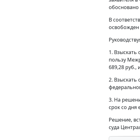
обосновано 
В соответст
освобожден 
Руководств
1. Взыскать
пользу Межр
689,28 руб.,
2. Взыскать
федеральног
3. На решен
срок со дня 
Решение, вс
суда Централ