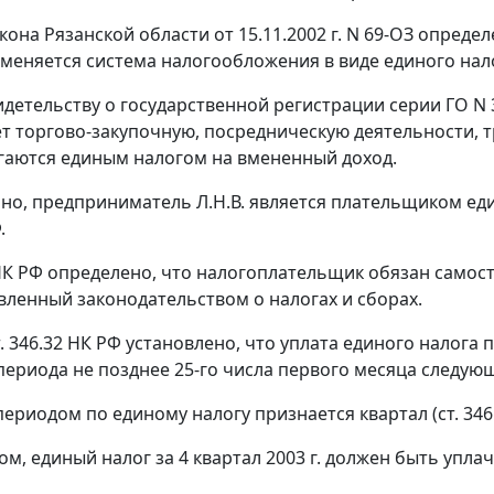
кона Рязанской области от 15.11.2002 г. N 69-ОЗ опред
меняется система налогообложения в виде единого нал
детельству о государственной регистрации серии ГО N 3
т торгово-закупочную, посредническую деятельности, т
аются единым налогом на вмененный доход.
но, предприниматель Л.Н.В. является плательщиком еди
.
К РФ определено, что налогоплательщик обязан самост
овленный законодательством о налогах и сборах.
. 346.32
НК РФ установлено, что уплата единого налога
периода не позднее 25-го числа первого месяца следую
ериодом по единому налогу признается квартал (
ст. 346
м, единый налог за 4 квартал 2003 г. должен быть уплач