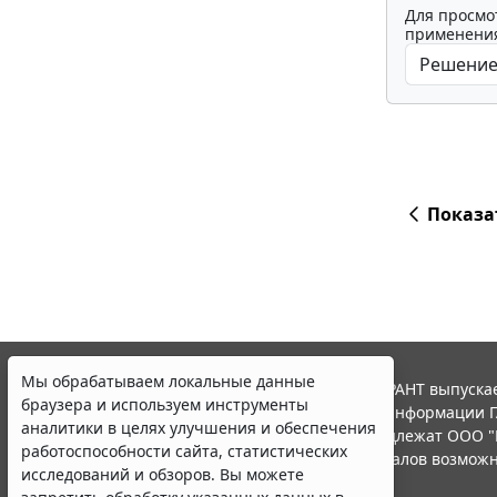
Для просмо
применения
Показа
Мы обрабатываем локальные данные
© ООО "НПП "ГАРАНТ-СЕРВИС", 2026. Система ГАРАНТ выпускае
браузера и используем инструменты
участниками Российской ассоциации правовой информации Г
аналитики в целях улучшения и обеспечения
Все права на материалы сайта ГАРАНТ.РУ принадлежат ООО "
работоспособности сайта, статистических
Полное или частичное воспроизведение материалов возможн
исследований и обзоров. Вы можете
Правила использования портала.