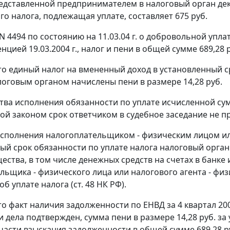
едставленной предпринимателем в налоговый орган декл
го налога, подлежащая уплате, составляет 675 руб.
N 4494 по состоянию на 11.03.04 г. о добровольной упл
цией 19.03.2004 г., налог и пени в общей сумме 689,28 
то единый налог на вмененный доход в установленный 
оговым органом начислены пени в размере 14,28 руб.
тва исполнения обязанности по уплате исчисленной су
ой законом срок ответчиком в судебное заседание не п
исполнения налогоплательщиком - физическим лицом ил
ый срок обязанности по уплате налога налоговый орган 
щества, в том числе денежных средств на счетах в банке
льщика - физического лица или налогового агента - физ
об уплате налога (
ст. 48
НК РФ).
о факт наличия задолженности по ЕНВД за 4 квартал 2003 
 дела подтвержден, сумма пени в размере 14,28 руб. з
части взыскания задолженности в общей сумме 689,28 руб