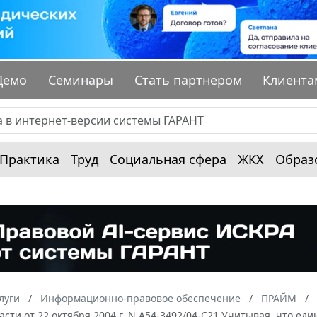
Демо
Семинары
Стать партнером
Клиента
Практика
Труд
Социальная сфера
ЖКХ
Образ
луги
Информационно-правовое обеспечение
ПРАЙМ
асти от 22 октября 2004 г. N А54-3492/04-С21 Учитывая, что е