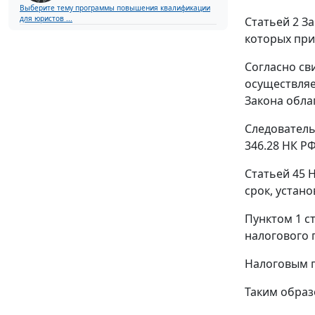
Выберите тему программы повышения квалификации
для юристов ...
Статьей 2
За
которых при
Согласно сви
осуществляе
Закона
облаг
Следователь
346.28
НК РФ
Статьей 45
Н
срок, устан
Пунктом 1 ст
налогового 
Налоговым п
Таким образо