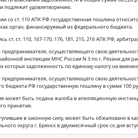
и подлежит удовлетворению.
вии со
ст. 110
АПК РФ государственная пошлина относится
как орган, финансируемый из федерального бюджета.
уясь
ст. ст. 110
,
167-170
,
176
,
181
,
215
,
216
АПК РФ, арбитра
 с предпринимателя, осуществляющего свою деятельност
айонной инспекции МНС России N 3 по г. Рязани для р
 из которых задолженность по единому налогу на вмененн
 с предпринимателя, осуществляющего свою деятельность
о бюджета РФ государственную пошлину в сумме 100 ру
ие может быть подана жалоба в апелляционную инстанц
его принятия.
тупившее в законную силу, может быть обжаловано в 
ьного округа г. Брянск в двухмесячный срок со дня всту