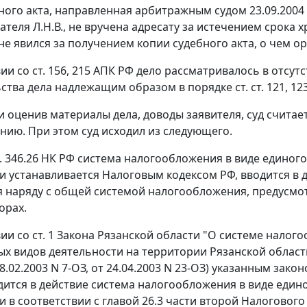
ного акта, направленная арбитражным судом 23.09.2004 
теля Л.Н.В., не вручена адресату за истечением срока х
не явился за получением копии судебного акта, о чем 
вии со
ст. 156
,
215
АПК РФ дело рассматривалось в отсутс
ства дела надлежащим образом в порядке
ст. ст. 121
,
12
и оценив материалы дела, доводы заявителя, суд счит
нию. При этом суд исходил из следующего.
т. 346.26
НК РФ система налогообложения в виде единого
и устанавливается
Налоговым кодексом
РФ, вводится в 
 наряду с общей системой налогообложения, предусмо
орах.
вии со
ст. 1
Закона Рязанской области "О системе налого
х видов деятельности на территории Рязанской области" 
8.02.2003
N 7-ОЗ
, от 24.04.2003
N 23-ОЗ
) указанным закон
дится в действие система налогообложения в виде един
и в соответствии с
главой 26.3
части второй Налогового