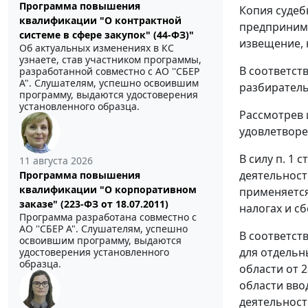
Программа повышения
Копия судеб
квалификации "О контрактной
предпринима
системе в сфере закупок" (44-ФЗ)"
извещение, 
Об актуальных изменениях в КС
узнаете, став участником программы,
В соответст
разработанной совместно с АО ''СБЕР
А". Слушателям, успешно освоившим
разбиратель
программу, выдаются удостоверения
установленного образца.
Рассмотрев 
удовлетворе
В силу
п. 1 с
11 августа 2026
деятельност
Программа повышения
квалификации "О корпоративном
применяется
заказе" (223-ФЗ от 18.07.2011)
налогах и сб
Программа разработана совместно с
АО ''СБЕР А". Слушателям, успешно
В соответст
освоившим программу, выдаются
для отдельны
удостоверения установленного
образца.
области от 2
области вво
деятельност