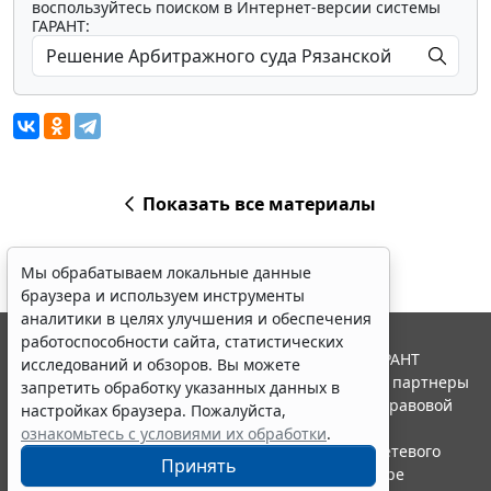
воспользуйтесь поиском в Интернет-версии системы
ГАРАНТ:
Показать все материалы
Мы обрабатываем локальные данные
браузера и используем инструменты
аналитики в целях улучшения и обеспечения
работоспособности сайта, статистических
© ООО "НПП "ГАРАНТ-СЕРВИС", 2026. Система ГАРАНТ
исследований и обзоров. Вы можете
выпускается с 1990 года. Компания "Гарант" и ее партнеры
запретить обработку указанных данных в
являются участниками Российской ассоциации правовой
настройках браузера. Пожалуйста,
информации ГАРАНТ.
ознакомьтесь с условиями их обработки
.
Портал ГАРАНТ.РУ зарегистрирован в качестве сетевого
Принять
издания Федеральной службой по надзору в сфере