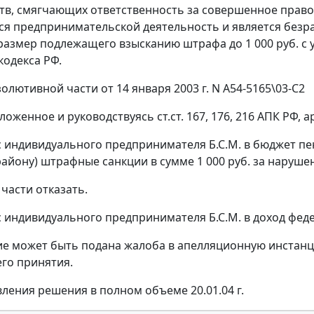
тв, смягчающих ответственность за совершенное правона
ся предпринимательской деятельность и является без
азмер подлежащего взысканию штрафа до 1 000 руб. с
кодекса РФ.
олютивной части от 14 января 2003 г. N А54-5165\03-С2
ложенное и руководствуясь
ст.ст. 167
,
176
,
216
АПК РФ, а
 с индивидуального предпринимателя Б.С.М. в бюджет п
айону) штрафные санкции в сумме 1 000 руб. за наруше
части отказать.
 с индивидуального предпринимателя Б.С.М. в доход фед
ие может быть подана жалоба в апелляционную инстанц
его принятия.
вления решения в полном объеме 20.01.04 г.