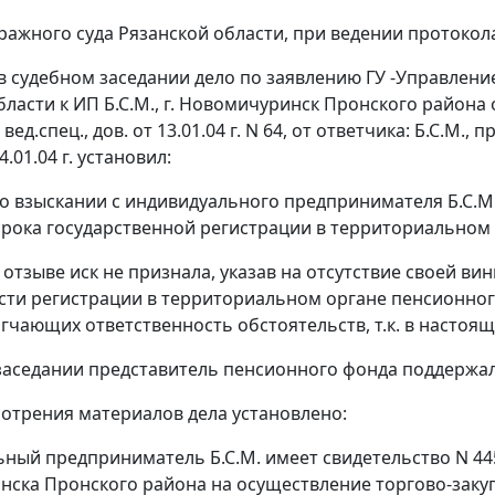
ражного суда Рязанской области, при ведении протокола
в судебном заседании дело по заявлению ГУ -Управлен
ласти к ИП Б.С.М., г. Новомичуринск Пронского района о
., вед.спец., дов. от 13.01.04 г. N 64, от ответчика: Б.С
.01.04 г. установил:
 о взыскании с индивидуального предпринимателя Б.С.М.
рока государственной регистрации в территориальном 
 отзыве иск не признала, указав на отсутствие своей ви
ти регистрации в территориальном органе пенсионног
гчающих ответственность обстоятельств, т.к. в настоящ
заседании представитель пенсионного фонда поддержал
мотрения материалов дела установлено:
ный предприниматель Б.С.М. имеет свидетельство N 445 
ска Пронского района на осуществление торгово-закуп