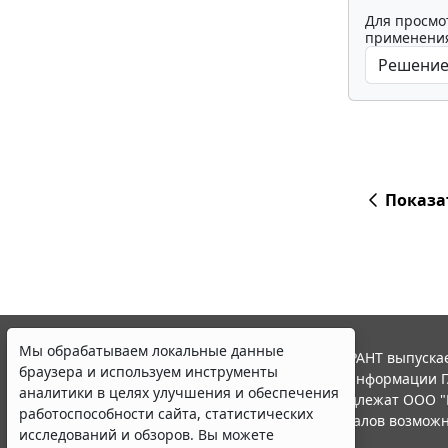
Для просмо
применения
Показа
Мы обрабатываем локальные данные
© ООО "НПП "ГАРАНТ-СЕРВИС", 2026. Система ГАРАНТ выпускае
браузера и используем инструменты
участниками Российской ассоциации правовой информации Г
аналитики в целях улучшения и обеспечения
Все права на материалы сайта ГАРАНТ.РУ принадлежат ООО "
работоспособности сайта, статистических
Полное или частичное воспроизведение материалов возможн
исследований и обзоров. Вы можете
Правила использования портала.