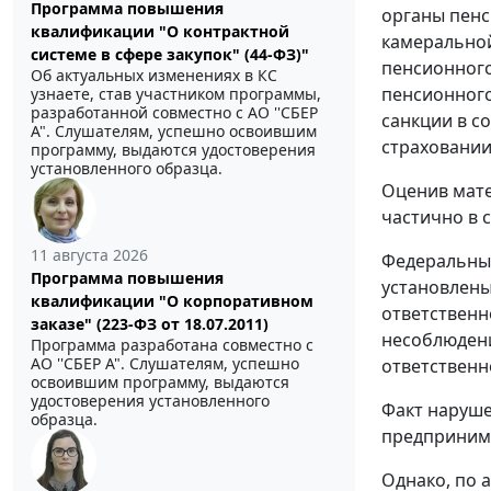
Программа повышения
органы пенс
квалификации "О контрактной
камеральной
системе в сфере закупок" (44-ФЗ)"
пенсионного
Об актуальных изменениях в КС
пенсионного
узнаете, став участником программы,
разработанной совместно с АО ''СБЕР
санкции в с
А". Слушателям, успешно освоившим
страховании
программу, выдаются удостоверения
установленного образца.
Оценив мате
частично в с
11 августа 2026
Федеральны
Программа повышения
установлены
квалификации "О корпоративном
ответственн
заказе" (223-ФЗ от 18.07.2011)
несоблюдени
Программа разработана совместно с
АО ''СБЕР А". Слушателям, успешно
ответственн
освоившим программу, выдаются
удостоверения установленного
Факт наруше
образца.
предпринима
Однако, по 