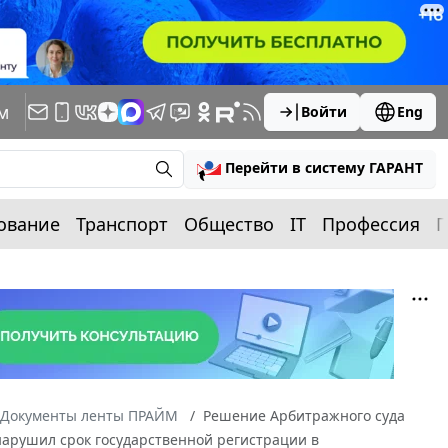
м
Войти
Eng
Перейти в систему ГАРАНТ
ование
Транспорт
Общество
IT
Профессия
П
Документы ленты ПРАЙМ
Решение Арбитражного суда
к нарушил срок государственной регистрации в