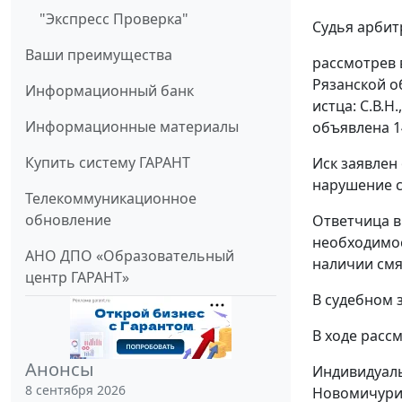
"Экспресс Проверка"
Судья арбит
Ваши преимущества
рассмотрев 
Рязанской об
Информационный банк
истца: С.В.Н
Информационные материалы
объявлена 14
Купить систему ГАРАНТ
Иск заявлен
нарушение с
Телекоммуникационное
обновление
Ответчица в
необходимос
АНО ДПО «Образовательный
наличии смя
центр ГАРАНТ»
В судебном 
В ходе расс
Анонсы
Индивидуаль
8 сентября 2026
Новомичурин