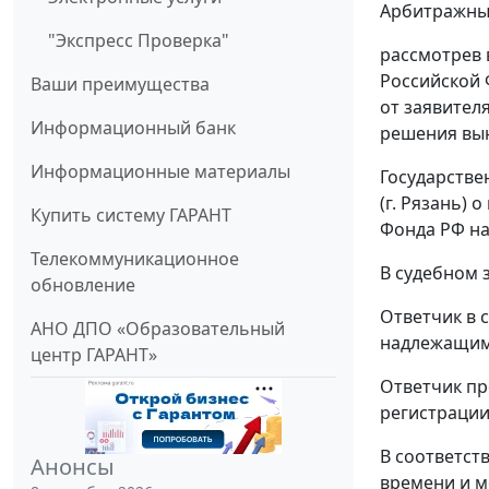
Арбитражный
"Экспресс Проверка"
рассмотрев 
Российской Ф
Ваши преимущества
от заявителя
Информационный банк
решения выне
Информационные материалы
Государстве
(г. Рязань)
Купить систему ГАРАНТ
Фонда РФ н
Телекоммуникационное
В судебном 
обновление
Ответчик в 
АНО ДПО «Образовательный
надлежащим
центр ГАРАНТ»
Ответчик пр
регистрации
В соответст
Анонсы
времени и м