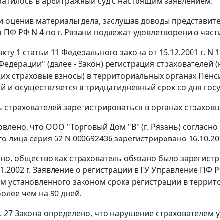
братилось в арбитражный суд с настоящим заявлением.
и оценив материалы дела, заслушав доводы представител
я ПФ РФ N 4 по г. Рязани подлежат удовлетворению част
нкту 1 статьи 11
Федерального закона от 15.12.2001 г. N
Федерации" (далее - Закон) регистрация страхователей 
х страховые взносы) в территориальных органах Пенс
й и осуществляется в тридцатидневный срок со дня гос
 страхователей зарегистрироваться в органах страхо
овлено, что ООО "Торговый Дом "В" (г. Рязань) согласн
о лица серия 62 N 000692436 зарегистрировано 16.10.200
но, общество как страхователь обязано было зарегистри
1.2002 г. Заявление о регистрации в ГУ Управление ПФ РФ
м установленного законом срока регистрации в терри
олее чем на 90 дней.
. 27
Закона определено, что нарушение страхователем у