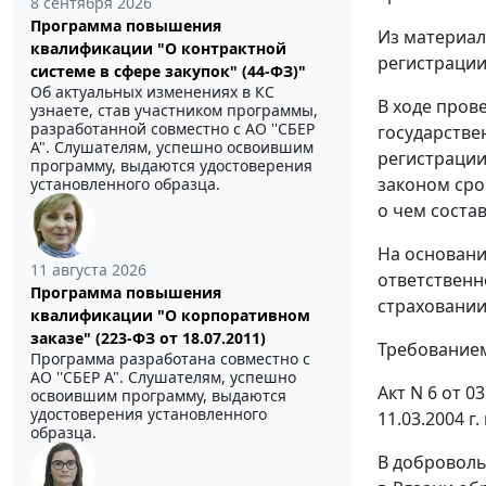
8 сентября 2026
Программа повышения
Из материал
квалификации "О контрактной
регистрации
системе в сфере закупок" (44-ФЗ)"
Об актуальных изменениях в КС
В ходе пров
узнаете, став участником программы,
разработанной совместно с АО ''СБЕР
государстве
А". Слушателям, успешно освоившим
регистрации
программу, выдаются удостоверения
законом сро
установленного образца.
о чем состав
На основании
11 августа 2026
ответственн
Программа повышения
страховании
квалификации "О корпоративном
заказе" (223-ФЗ от 18.07.2011)
Требованием 
Программа разработана совместно с
АО ''СБЕР А". Слушателям, успешно
Акт N 6 от 0
освоившим программу, выдаются
удостоверения установленного
11.03.2004 г
образца.
В доброволь