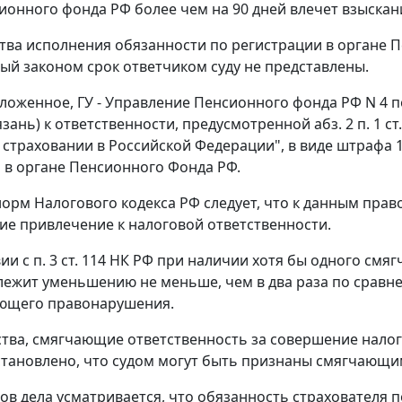
ионного фонда РФ более чем на 90 дней влечет взыскан
тва исполнения обязанности по регистрации в органе П
ый законом срок ответчиком суду не представлены.
ложенное, ГУ - Управление Пенсионного фонда РФ N 4 
Рязань) к ответственности, предусмотренной
абз. 2 п. 1 ст
страховании в Российской Федерации", в виде штрафа 1
 в органе Пенсионного Фонда РФ.
 норм
Налогового кодекса
РФ следует, что к данным пр
е привлечение к налоговой ответственности.
вии с
п. 3 ст. 114
НК РФ при наличии хотя бы одного смяг
ежит уменьшению не меньше, чем в два раза по сравн
ующего правонарушения.
тва, смягчающие ответственность за совершение нало
становлено, что судом могут быть признаны смягчающи
ов дела усматривается, что обязанность страхователя