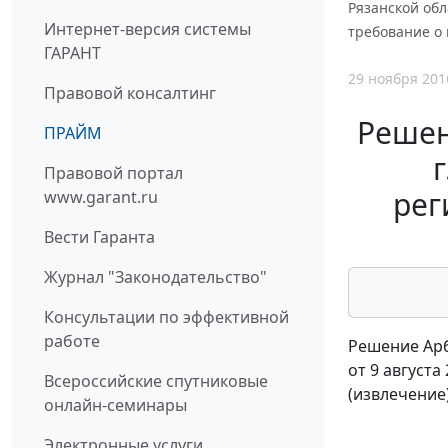
Рязанской обл
Интернет-версия системы
требование о
ГАРАНТ
29 ноября 201
Правовой консалтинг
Решен
ПРАЙМ
Правовой портал
рег
www.garant.ru
Вести Гаранта
Журнал "Законодательство"
Консультации по эффективной
работе
Решение Арб
от 9 августа
Всероссийские спутниковые
(извлечение
онлайн-семинары
Электронные услуги