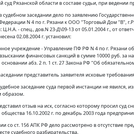
 суд Рязанской области в составе судьи, при ведении 
в судебном заседании дело по заявлению Государствен
едерации N 4 по г. Рязани к ООО "Торговый Дом "В", г.Р
: Ц.Н.А. - спец., дов.N 23-Д\09-13 от 05.01.2004 г., от от
сена 02.08.2004 г. установил:
нное учреждение - Управление ПФ РФ N 4 по г. Рязани о
 о взыскании финансовых санкций в сумме 10000 руб. за
а основании
абз. 2 п. 1 ст. 27
Закона РФ "Об обязательном
заседании представитель заявителя исковые требовани
судебное заседание суда первой инстанции не явился, и
 образом.
едставил отзыв на иск, согласно которому просил суд сн
 общества 16.10.2002 г. по декабрь 2003 года предпри
вии со
ст. 156
АПК РФ дело рассмотрено в отсутствие пре
есте судебного разбирательства.