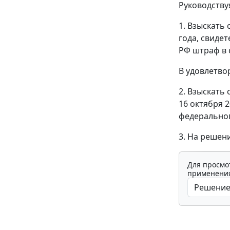
Руководств
1. Взыскать 
года, свиде
РФ штраф в 
В удовлетво
2. Взыскать
16 октября 
федеральног
3. На решен
Для просмо
применения