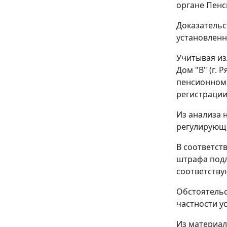
органе Пенс
Доказательс
установленн
Учитывая из
Дом "В" (г. 
пенсионном 
регистрации
Из анализа
регулирующи
В соответст
штрафа подл
соответств
Обстоятельс
частности у
Из материал