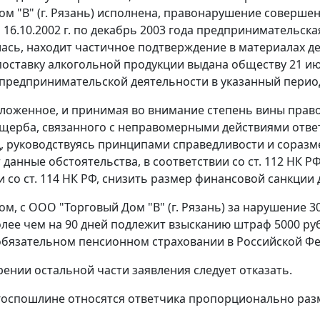
ом "В" (г. Рязань) исполнена, правонарушение совершен
 16.10.2002 г. по декабрь 2003 года предпринимательск
ась, находит частичное подтверждение в материалах дел
поставку алкогольной продукции выдана обществу 21 ию
предпринимательской деятельности в указанный период
ложенное, и принимая во внимание степень вины право
ущерба, связанного с неправомерными действиями отве
д, руководствуясь принципами справедливости и сораз
 данные обстоятельства, в соответствии со
ст. 112
НК РФ
и со
ст. 114
НК РФ, снизить размер финансовой санкции д
ом, с ООО "Торговый Дом "В" (г. Рязань) за нарушение 
лее чем на 90 дней подлежит взысканию штраф 5000 руб
обязательном пенсионном страховании в Российской Фе
рении остальной части заявления следует отказать.
госпошлине относятся ответчика пропорционально раз