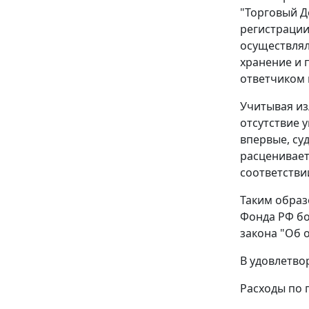
"Торговый Д
регистрации
осуществлял
хранение и 
ответчиком 
Учитывая из
отсутствие 
впервые, су
расценивает
соответстви
Таким образ
Фонда РФ бо
закона "Об 
В удовлетво
Расходы по 