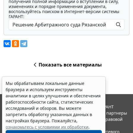
получения полной информации о вступлении в силу,
изменениях и порядке применения документа,
воспользуйтесь поиском в Интернет-версии системы
ГАРАНТ:
Показать все материалы
Мы обрабатываем локальные данные
браузера и используем инструменты
аналитики в целях улучшения и обеспечения
работоспособности сайта, статистических
© ООО "НПП "ГАРАНТ-СЕРВИС", 2026. Система ГАРАНТ
исследований и обзоров. Вы можете
выпускается с 1990 года. Компания "Гарант" и ее партнеры
запретить обработку указанных данных в
являются участниками Российской ассоциации правовой
настройках браузера. Пожалуйста,
информации ГАРАНТ.
ознакомьтесь с условиями их обработки
.
Портал ГАРАНТ.РУ зарегистрирован в качестве сетевого