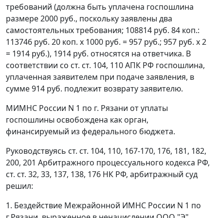
требований (должна быть уплачена госпошлина
размере 2000 руб., поскольку заявлены два
самостоятельных требования; 108814 руб. 84 коп.:
113746 руб. 20 коп. х 1000 руб. = 957 руб.; 957 руб. х 2
= 1914 руб.), 1914 руб. относятся на ответчика. В
соответствии со
ст. ст. 104
,
110
АПК РФ госпошлина,
уплаченная заявителем при подаче заявления, в
сумме 914 руб. подлежит возврату заявителю.
МИМНС России N 1 по г. Рязани от уплаты
госпошлины освобождена как орган,
финансируемый из федерального бюджета.
Руководствуясь
ст. ст. 104
,
110
,
167-170
,
176
,
181
,
182
,
200
,
201
Арбитражного процессуального кодекса РФ,
ст. ст. 32
,
33
,
137
,
138
,
176
НК РФ, арбитражный суд
решил:
1. Бездействие Межрайонной ИМНС России N 1 по
г.Рязани, выраженное в неначислении ООО "Э"