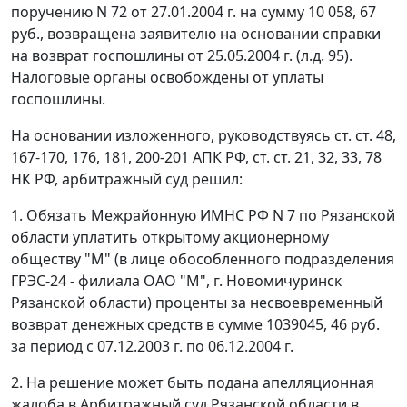
поручению N 72 от 27.01.2004 г. на сумму 10 058, 67
руб., возвращена заявителю на основании справки
на возврат госпошлины от 25.05.2004 г. (л.д. 95).
Налоговые органы освобождены от уплаты
госпошлины.
На основании изложенного, руководствуясь
ст. ст. 48
,
167-170
,
176
,
181
,
200-201
АПК РФ,
ст. ст. 21
,
32
,
33
,
78
НК РФ, арбитражный суд решил:
1. Обязать Межрайонную ИМНС РФ N 7 по Рязанской
области уплатить открытому акционерному
обществу "М" (в лице обособленного подразделения
ГРЭС-24 - филиала ОАО "М", г. Новомичуринск
Рязанской области) проценты за несвоевременный
возврат денежных средств в сумме 1039045, 46 руб.
за период с 07.12.2003 г. по 06.12.2004 г.
2. На решение может быть подана апелляционная
жалоба в Арбитражный суд Рязанской области в