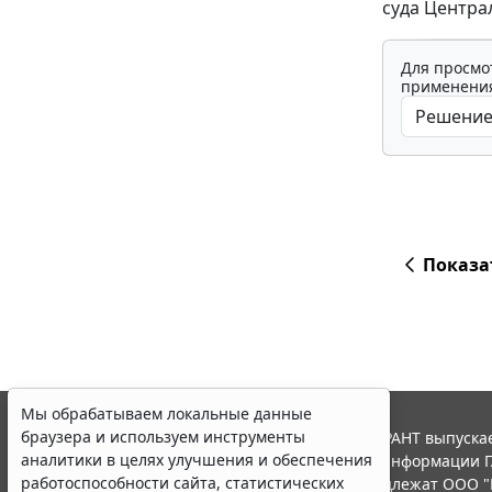
суда Централ
Для просмо
применения
Показа
Мы обрабатываем локальные данные
браузера и используем инструменты
© ООО "НПП "ГАРАНТ-СЕРВИС", 2026. Система ГАРАНТ выпускае
аналитики в целях улучшения и обеспечения
участниками Российской ассоциации правовой информации Г
работоспособности сайта, статистических
Все права на материалы сайта ГАРАНТ.РУ принадлежат ООО "