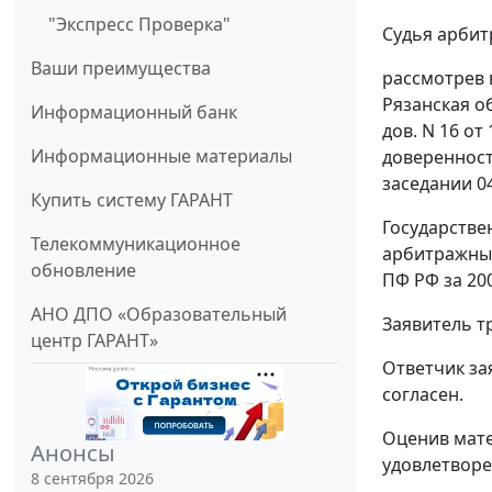
"Экспресс Проверка"
Судья арбит
Ваши преимущества
рассмотрев 
Рязанская об
Информационный банк
дов. N 16 от 
Информационные материалы
доверенность
заседании 04
Купить систему ГАРАНТ
Государстве
Телекоммуникационное
арбитражный 
обновление
ПФ РФ за 2003
АНО ДПО «Образовательный
Заявитель т
центр ГАРАНТ»
Ответчик за
согласен.
Оценив мате
Анонсы
удовлетворе
8 сентября 2026