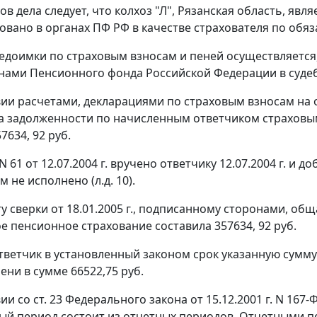
ов дела следует, что колхоз "Л", Рязанская область, яв
овано в органах ПФ РФ в качестве страхователя по об
едоимки по страховым взносам и пеней осуществляется
анами Пенсионного фонда Российской Федерации в суде
вии расчетами, декларациями по страховым взносам на о
 задолженности по начисленным ответчиком страховым
7634, 92 руб.
 61 от 12.07.2004 г. вручено ответчику 12.07.2004 г. и д
м не исполнено (л.д. 10).
ту сверки от 18.01.2005 г., подписанному сторонами, о
е пенсионное страхование составила 357634, 92 руб.
тветчик в установленный законом срок указанную сумму
ени в сумме 66522,75 руб.
вии со
ст. 23
Федерального закона от 15.12.2001 г. N 16
ный период состоит из отчетных периодов. Отчетными п