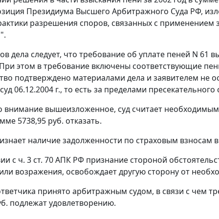
озиция Президиума Высшего Арбитражного Суда РФ, и
рактики разрешения споров, связанных с применением
".
ов дела следует, что требование об уплате пеней N 61
г. При этом в требование включены соответствующие пен
тво подтверждено материалами дела и заявителем не осп
суд 06.12.2004 г., то есть за пределами пресекательног
 внимание вышеизложенное, суд считает необходимым 
умме 5738,95 руб. отказать.
изнает наличие задолженности по страховым взносам в 
вии с
ч. 3 ст. 70
АПК РФ признание стороной обстоятельст
или возражения, освобождает другую сторону от необхо
тветчика принято арбитражным судом, в связи с чем тр
руб. подлежат удовлетворению.