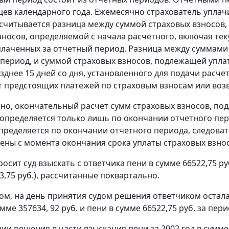
цев календарного года. Ежемесячно страхователь уплач
считывается разница между суммой страховых взносов, 
зносов, определяемой с начала расчетного, включая те
плаченных за отчетный период. Разница между суммами
 период, и суммой страховых взносов, подлежащей уплат
озднее 15 дней со дня, установленного для подачи расче
ет предстоящих платежей по страховым взносам или воз
но, окончательный расчет сумм страховых взносов, под
 определяется только лишь по окончании отчетного пер
пределяется по окончании отчетного периода, следоват
ены с момента окончания срока уплаты страховых взнос
осит суд взыскать с ответчика пени в сумме 66522,75 руб. за
783,75 руб.), рассчитанные поквартально.
ом, на день принятия судом решения ответчиком остал
мме 357634, 92 руб. и пени в сумме 66522,75 руб. за период
ии решения в части взыскания пени за 2002 год в сумме