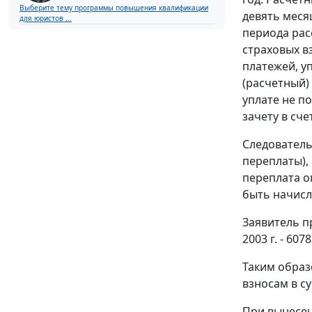
Выберите тему программы повышения квалификации
девять меся
для юристов ...
периода рас
страховых в
платежей, у
(расчетный)
уплате не п
зачету в сч
Следователь
переплаты),
переплата о
быть начисл
Заявитель пр
2003 г. - 60
Таким образ
взносам в су
При вынесен