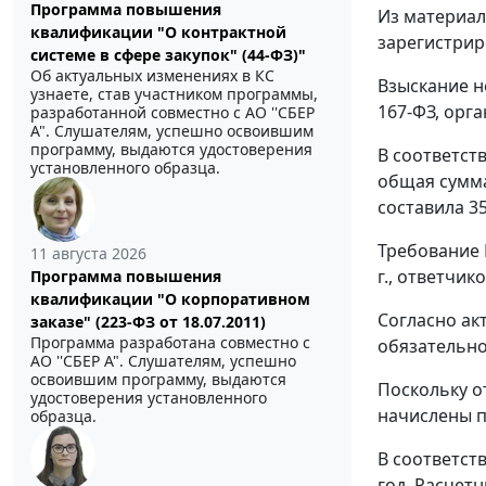
Программа повышения
Из материал
квалификации "О контрактной
зарегистрир
системе в сфере закупок" (44-ФЗ)"
Об актуальных изменениях в КС
Взыскание н
узнаете, став участником программы,
167-ФЗ, орг
разработанной совместно с АО ''СБЕР
А". Слушателям, успешно освоившим
программу, выдаются удостоверения
В соответст
установленного образца.
общая сумма
составила 35
Требование N
11 августа 2026
г., ответчико
Программа повышения
квалификации "О корпоративном
Согласно ак
заказе" (223-ФЗ от 18.07.2011)
Программа разработана совместно с
обязательно
АО ''СБЕР А". Слушателям, успешно
освоившим программу, выдаются
Поскольку о
удостоверения установленного
начислены п
образца.
В соответст
год. Расчет