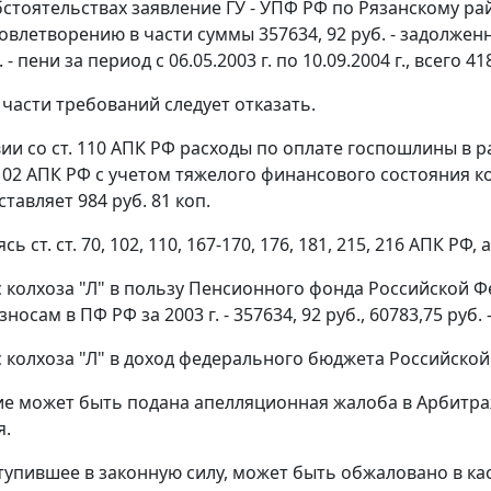
бстоятельствах заявление ГУ - УПФ РФ по Рязанскому рай
овлетворению в части суммы 357634, 92 руб. - задолженн
 - пени за период с 06.05.2003 г. по 10.09.2004 г., всего 41
 части требований следует отказать.
вии со
ст. 110
АПК РФ расходы по оплате госпошлины в раз
102
АПК РФ с учетом тяжелого финансового состояния к
ставляет 984 руб. 81 коп.
уясь
ст. ст. 70
,
102
,
110
,
167-170
,
176
,
181
,
215
,
216
АПК РФ, 
 с колхоза "Л" в пользу Пенсионного фонда Российской Ф
носам в ПФ РФ за 2003 г. - 357634, 92 руб., 60783,75 руб. 
 с колхоза "Л" в доход федерального бюджета Российской
ие может быть подана апелляционная жалоба в Арбитраж
я.
тупившее в законную силу, может быть обжаловано в 