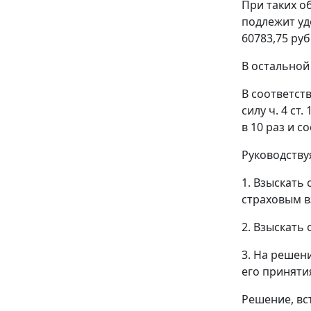
При таких о
подлежит уд
60783,75 руб.
В остальной
В соответст
силу
ч. 4 ст. 
в 10 раз и со
Руководств
1. Взыскать
страховым вз
2. Взыскать
3. На решен
его приняти
Решение, вс