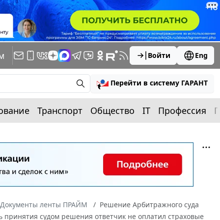
м
Войти
Eng
Перейти в систему ГАРАНТ
ование
Транспорт
Общество
IT
Профессия
П
Документы ленты ПРАЙМ
Решение Арбитражного суда
ень принятия судом решения ответчик не оплатил страховые