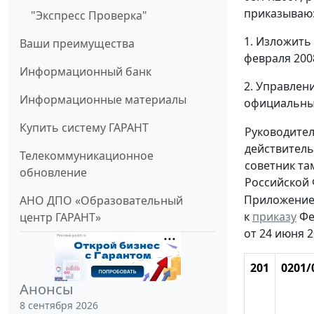
приказываю
"Экспресс Проверка"
1. Изложить
Ваши преимущества
февраля 200
Информационный банк
2. Управлен
Информационные материалы
официальных
Купить систему ГАРАНТ
Руководите
действител
Телекоммуникационное
советник т
обновление
Российской
Приложени
АНО ДПО «Образовательный
к
приказу
Фе
центр ГАРАНТ»
от 24 июня 2
201
0201/
Анонсы
8 сентября 2026