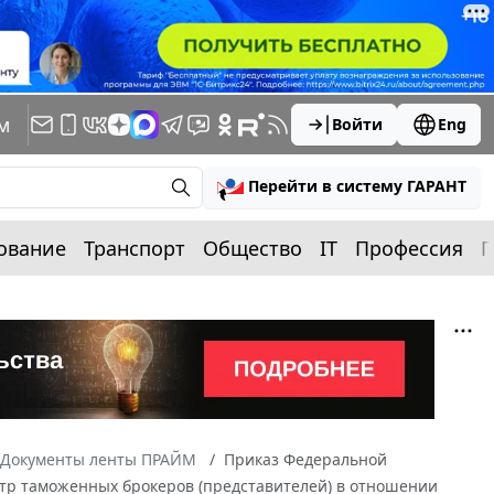
м
Войти
Eng
Перейти в систему ГАРАНТ
ование
Транспорт
Общество
IT
Профессия
П
Документы ленты ПРАЙМ
Приказ Федеральной
стр таможенных брокеров (представителей) в отношении