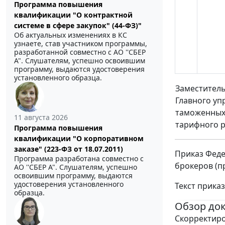
Программа повышения
квалификации "О контрактной
системе в сфере закупок" (44-ФЗ)"
Об актуальных изменениях в КС
узнаете, став участником программы,
разработанной совместно с АО ''СБЕР
А". Слушателям, успешно освоившим
программу, выдаются удостоверения
установленного образца.
Заместител
Главного уп
таможенных
11 августа 2026
тарифного 
Программа повышения
квалификации "О корпоративном
заказе" (223-ФЗ от 18.07.2011)
Приказ Феде
Программа разработана совместно с
брокеров (п
АО ''СБЕР А". Слушателям, успешно
освоившим программу, выдаются
удостоверения установленного
Текст прика
образца.
Обзор до
Скорректиро