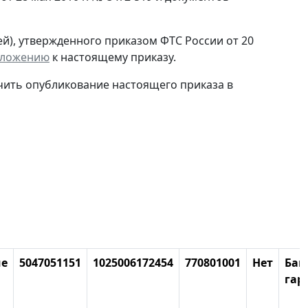
ей), утвержденного приказом ФТС России от 20
ложению
к настоящему приказу.
ечить опубликование настоящего приказа в
ие
5047051151
1025006172454
770801001
Нет
Бан
гар