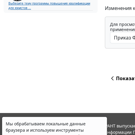
Выберите тему программы повышения квалификации
Изменения к
для юристов ...
Для просмо
применения
Показа
Мы обрабатываем локальные данные
© ООО "НПП "ГАРАНТ-СЕРВИС", 2026. Система ГАРАНТ выпускае
браузера и используем инструменты
участниками Российской ассоциации правовой информации Г