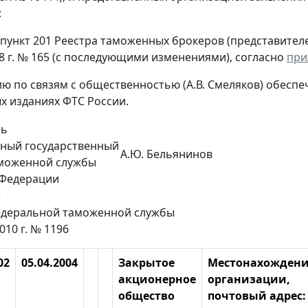
:
 пункт 201 Реестра таможенных брокеров (представител
8 г. № 165 (с последующими изменениями), согласно
при
ию по связям с общественностью (А.В. Смеляков) обесп
 изданиях ФТС России.
ль
ьный государственный
А.Ю. Бельянинов
аможенной службы
 Федерации
е
деральной таможенной службы
010 г. № 1196
02
05.04.2004
Закрытое
Местонахожден
акционерное
организации,
общество
почтовый адрес: