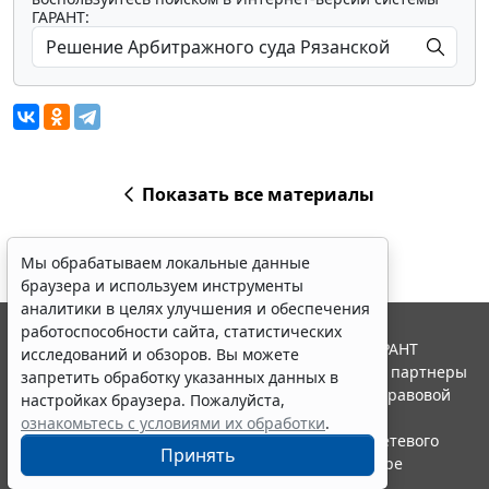
ГАРАНТ:
Показать все материалы
Мы обрабатываем локальные данные
браузера и используем инструменты
аналитики в целях улучшения и обеспечения
работоспособности сайта, статистических
© ООО "НПП "ГАРАНТ-СЕРВИС", 2026. Система ГАРАНТ
исследований и обзоров. Вы можете
выпускается с 1990 года. Компания "Гарант" и ее партнеры
запретить обработку указанных данных в
являются участниками Российской ассоциации правовой
настройках браузера. Пожалуйста,
информации ГАРАНТ.
ознакомьтесь с условиями их обработки
.
Портал ГАРАНТ.РУ зарегистрирован в качестве сетевого
Принять
издания Федеральной службой по надзору в сфере
связи,информационных технологий и массовых