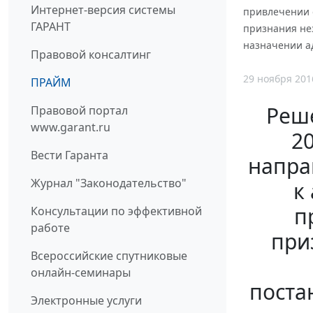
Интернет-версия системы
привлечении о
ГАРАНТ
признания не
назначении а
Правовой консалтинг
29 ноября 201
ПРАЙМ
Реше
Правовой портал
www.garant.ru
20
Вести Гаранта
напра
Журнал "Законодательство"
к
п
Консультации по эффективной
работе
при
Всероссийские спутниковые
онлайн-семинары
поста
Электронные услуги