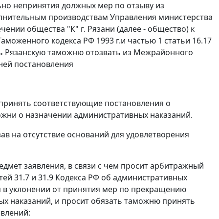
но непринятия должных мер по отзыву из
лнительным производствам Управления министерства
нии общества "К" г. Рязани (далее - общество) к
аможенного кодекса РФ 1993 г.и
частью 1 статьи 16.17
ть Рязанскую таможню отозвать из Межрайонного
ней постановления
02 и принять соответствующие постановления о
жни о назначении административных наказаний.
зав на отсутствие оснований для удовлетворения
дмет заявления, в связи с чем просит арбитражный
тей 31.7
и
31.9
Кодекса РФ об административных
 в уклонении от принятия мер по прекращению
х наказаний, и просит обязать таможню принять
влений: