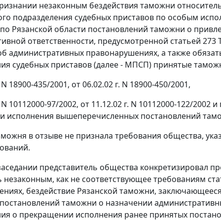
ризнании незаконным бездействия таможни относитель
го подразделения судебных приставов по особым испо
по Рязанской области постановлений таможни о привлече
ивной ответственности, предусмотренной
статьей 273
Т
об административных правонарушениях, а также обяза
ия судебных приставов (далее - МПСП) принятые тамож
. N 18900-435/2001, от 06.02.02 г. N 18900-450/2001,
г. N 10112000-97/2002, от 11.12.02 г. N 10112000-122/20
и исполнения вышеперечисленных постановлений тамо
аможня в отзыве не признала требования общества, ука
ований.
заседании представитель общества конкретизировал пре
ь незаконным, как не соответствующее требованиям
ста
ниях, бездействие Рязанской таможни, заключающееся
постановлений таможни о назначении административны
ия о прекращении исполнения ранее принятых постано