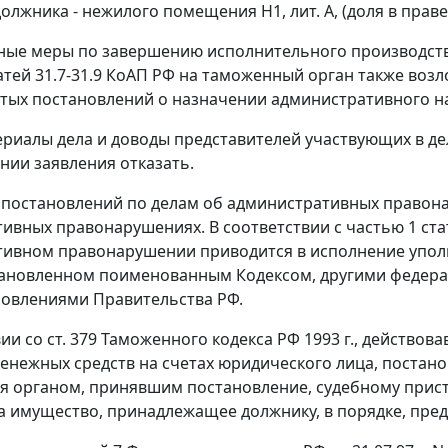
лжника - нежилого помещения Н1, лит. А, (доля в праве 
ые меры по завершению исполнительного производства
атей 31.7-31.9
КоАП РФ на таможенный орган также воз
тых постановлений о назначении административного н
риалы дела и доводы представителей участвующих в де
нии заявления отказать.
постановлений по делам об административных правон
ивных правонарушениях. В соответствии с
частью 1 ста
тивном правонарушении приводится в исполнение упол
становленном поименованным
Кодексом
, другими федер
овлениями Правительства РФ.
вии со
ст. 379
Таможенного кодекса РФ 1993 г., действовав
денежных средств на счетах юридического лица, поста
я органом, принявшим постановление, судебному прис
а имущество, принадлежащее должнику, в порядке, пр