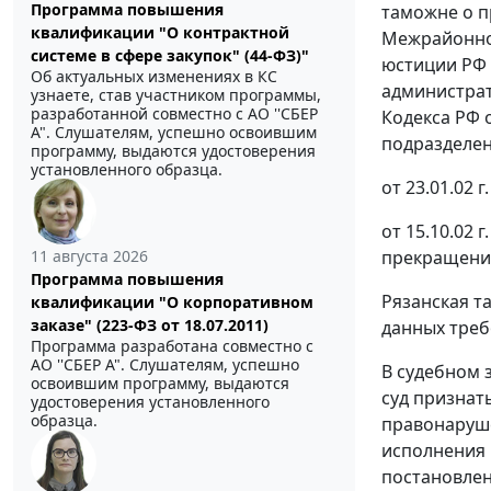
Программа повышения
таможне о п
квалификации "О контрактной
Межрайонно
системе в сфере закупок" (44-ФЗ)"
юстиции РФ 
Об актуальных изменениях в КС
администрат
узнаете, став участником программы,
разработанной совместно с АО ''СБЕР
Кодекса РФ 
А". Слушателям, успешно освоившим
подразделен
программу, выдаются удостоверения
установленного образца.
от 23.01.02 г
от 15.10.02 
прекращени
11 августа 2026
Программа повышения
Рязанская т
квалификации "О корпоративном
заказе" (223-ФЗ от 18.07.2011)
данных треб
Программа разработана совместно с
АО ''СБЕР А". Слушателям, успешно
В судебном 
освоившим программу, выдаются
суд признат
удостоверения установленного
образца.
правонаруше
исполнения 
постановлен