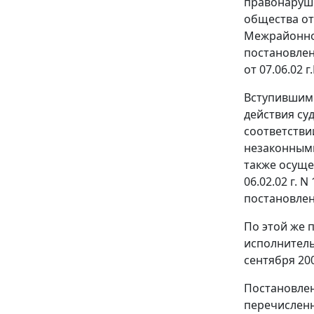
правонаруше
общества о
Межрайонное
постановлен
от 07.06.02 г
Вступившим 
действия су
соответстви
незаконными
также осуще
06.02.02 г. 
постановлен
По этой же 
исполнительн
сентября 200
Постановлен
перечисленн