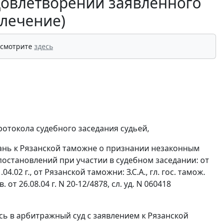
довлетворении заявленного
влечение)
 смотрите
здесь
ротокола судебного заседания судьей,
зань к Рязанской таможне о признании незаконным
остановлений при участии в судебном заседании: от
.02 г., от Рязанской таможни: З.С.А., гл. гос. тамож.
ов. от 26.08.04 г. N 20-12/4878, сл. уд. N 060418
сь в арбитражный суд с заявлением к Рязанской