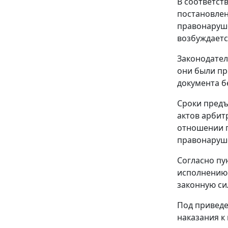
В соответст
постановлен
правонаруше
возбуждаетс
Законодател
они были пр
документа б
Сроки предъ
актов арбит
отношении п
правонаруш
Согласно
пу
исполнению 
законную си
Под приведе
наказания к