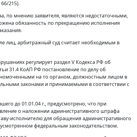
66/215).
, по мнению заявителя, являются недостаточными,
ложена обязанность по прекращению исполнения
аказания.
ле лиц, арбитражный суд считает необходимым в
арушениях регулирует
раздел V Кодекса
РФ об
тьи 31.4
КоАП РФ постановление по делу об
номоченными на то органом, должностным лицом в
альными законами и принимаемыми в соответствии с
шего до 01.01.04 г., предусмотрено, что при
новление о наложении административного штрафа
таву-исполнителю для обращения административного
едусмотренном федеральным законодательством.