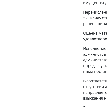
имущества до
Перечисленн
т.к. в силу
ст
ранее приня
Оценив мате
удовлетворе
Исполнение 
администрат
администра
порядке, у
ними постан
В соответст
отсутствии 
направляетс
взыскания н