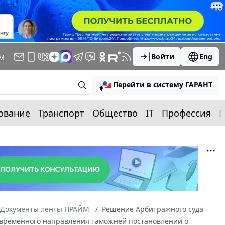
м
Войти
Eng
Перейти в систему ГАРАНТ
ование
Транспорт
Общество
IT
Профессия
П
Документы ленты ПРАЙМ
Решение Арбитражного суда
воевременного направления таможней постановлений о