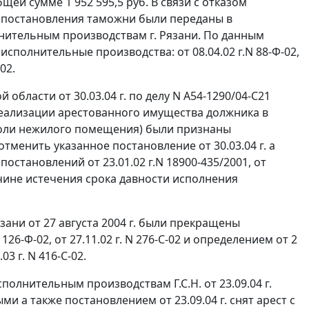
й сумме 1 952 595,5 руб. В связи с отказом
постановления таможни были переданы в
ительным производствам г. Рязани. По данным
олнительные производства: от 08.04.02 г.N 88-Ф-02,
-02.
бласти от 30.03.04 г. по делу N А54-1290/04-С21
 реализации арестованного имущества должника в
- доли нежилого помещения) были признаны
менить указанное постановление от 30.03.04 г. а
становлений от 23.01.02 г.N 18900-435/2001, от
причине истечения срока давности исполнения
зани от 27 августа 2004 г. были прекращены
 126-Ф-02, от 27.11.02 г. N 276-С-02 и определением от 2
3 г. N 416-С-02.
лнительным производствам Г.С.Н. от 23.09.04 г.
а также постановлением от 23.09.04 г. снят арест с