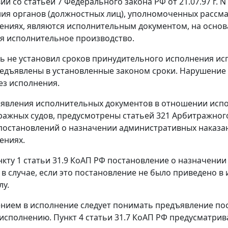
вии со
статьей 7
Федерального закона РФ от 21.07.97 г. 
ия органов (должностных лиц), уполномоченных рассм
ниях, являются исполнительным документом, на осно
я исполнительное производство.
ь не установил сроков принудительного исполнения ис
едъявлены в установленные законом сроки. Нарушение
ез исполнения.
явления исполнительных документов в отношении испо
ражных судов, предусмотрены
статьей 321
Арбитражного
остановлений о назначении административных наказа
ениях.
нкту 1 статьи 31.9
КоАП РФ постановление о назначении
в случае, если это постановление не было приведено в и
лу.
нием в исполнение следует понимать предъявление по
 исполнению.
Пункт 4 статьи 31.7
КоАП РФ предусматрив