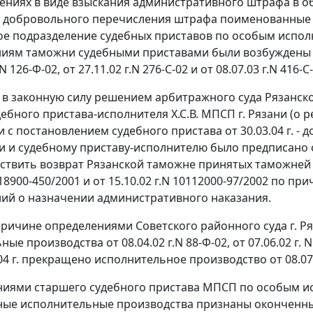
ниях в виде взыскания административного штрафа в обще
т добровольного перечисления штрафа поименованные 
 подразделение судебных приставов по особым исполн
иям таможни судебными приставами были возбуждены исп
.N 126-Ф-02, от 27.11.02 г.N 276-С-02 и от 08.07.03 г.N 416-С
в законную силу решением арбитражного суда Рязанской о
дебного пристава-исполнителя Х.С.В. МПСП г. Рязани (о
и с постановлением судебного пристава от 30.03.04 г. 
 и судебному приставу-исполнителю было предписано от
ствить возврат Рязанской таможне принятых таможней по
N 18900-450/2001 и от 15.10.02 г.N 10112000-97/2002 по 
ий о назначении административного наказания.
причине определениями Советского районного суда г. Ря
ые производства от 08.04.02 г.N 88-Ф-02, от 07.06.02 г. N
4 г. прекращено исполнительное производство от 08.07.0
иями старшего судебного пристава МПСП по особым испо
ые исполнительные производства признаны оконченными 