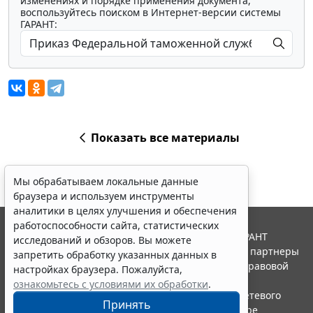
изменениях и порядке применения документа,
воспользуйтесь поиском в Интернет-версии системы
ГАРАНТ:
Показать все материалы
Мы обрабатываем локальные данные
браузера и используем инструменты
аналитики в целях улучшения и обеспечения
работоспособности сайта, статистических
© ООО "НПП "ГАРАНТ-СЕРВИС", 2026. Система ГАРАНТ
исследований и обзоров. Вы можете
выпускается с 1990 года. Компания "Гарант" и ее партнеры
запретить обработку указанных данных в
являются участниками Российской ассоциации правовой
настройках браузера. Пожалуйста,
информации ГАРАНТ.
ознакомьтесь с условиями их обработки
.
Портал ГАРАНТ.РУ зарегистрирован в качестве сетевого
Принять
издания Федеральной службой по надзору в сфере